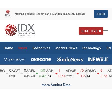
Install
Informasi ekonomi, saham dan keuangan dalam satu aplikasi.
Home
News
Economics
Market News
Technology
Ba
More news:
0
0
150
1
75
6
O
ACST
ADES
ADHI
ADMF
ADMG
ADM
0
0
0.42
0.61
0.9
2.73
90
35550
164
8225
214
1510
More Market Data