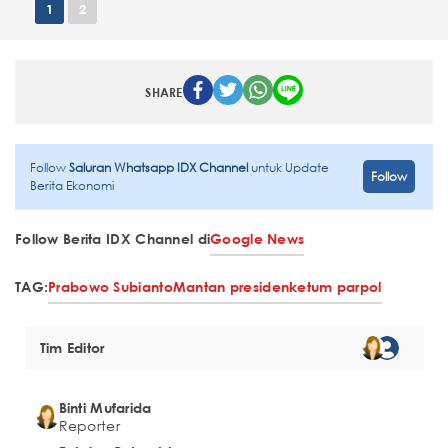
1
2
SHARE
Follow
Saluran Whatsapp IDX Channel
untuk Update
Follow
Berita Ekonomi
Follow Berita IDX Channel di
Google News
TAG:
Prabowo Subianto
Mantan presiden
ketum parpol
Tim Editor
Binti Mufarida
Reporter