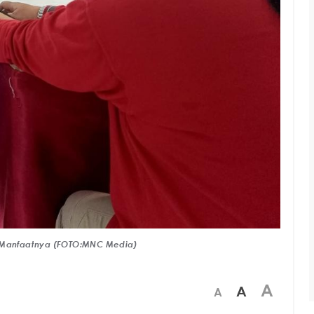
et Manfaatnya (FOTO:MNC Media)
A
A
A