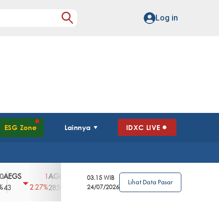
Log in
ESG Zone
Lainnya
IDXC LIVE
S
AGII
AGRO
AGRS
AHAP
AIMS
1
100
4
0
2
03.15 WIB
Lihat Data Pasar
2.27%
3.39%
2.63%
0%
2.04%
2850
148
24/07/2026
62
96
360