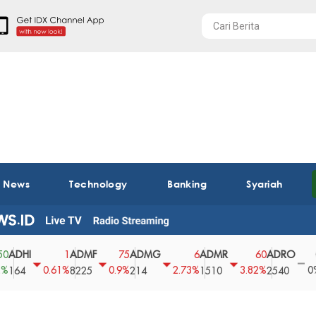
t News
Technology
Banking
Syariah
I
ADMF
ADMG
ADMR
ADRO
AEG
1
75
6
60
0
0.61%
0.9%
2.73%
3.82%
0%
8225
214
1510
2540
43