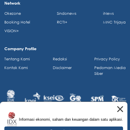
Network
Okezone
Sindonews
iNews
Booking Hotel
RCTI+
MNC Trijaya
VISION+
Company Profile
Tentang Kami
Redaksi
Privacy Policy
Kontak Kami
Disclaimer
Pedoman Media
Siber
Informasi ekonomi, saham dan keuangan dalam satu aplikasi.
© 2026 IDX Channel. All Rights Reserved.