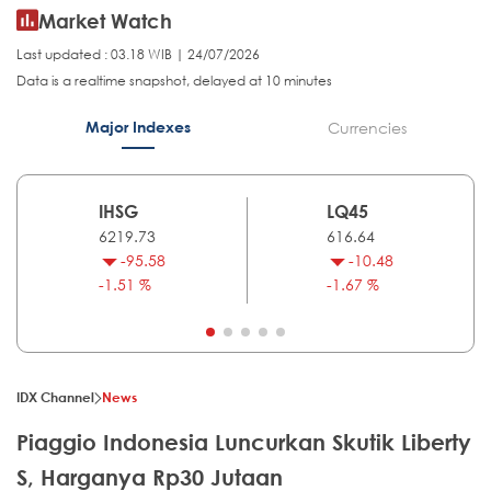
Market Watch
Last updated : 03.18 WIB | 24/07/2026
Data is a realtime snapshot, delayed at 10 minutes
Major Indexes
Currencies
IHSG
LQ45
6219.73
616.64
-95.58
-10.48
-1.51 %
-1.67 %
IDX Channel
News
Piaggio Indonesia Luncurkan Skutik Liberty
S, Harganya Rp30 Jutaan