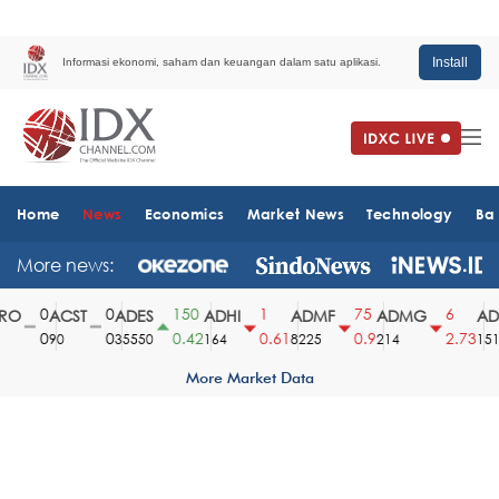
Install
Informasi ekonomi, saham dan keuangan dalam satu aplikasi.
Home
News
Economics
Market News
Technology
Ba
More news:
0
0
150
1
75
6
O
ACST
ADES
ADHI
ADMF
ADMG
ADM
0
0
0.42
0.61
0.9
2.73
90
35550
164
8225
214
1510
More Market Data