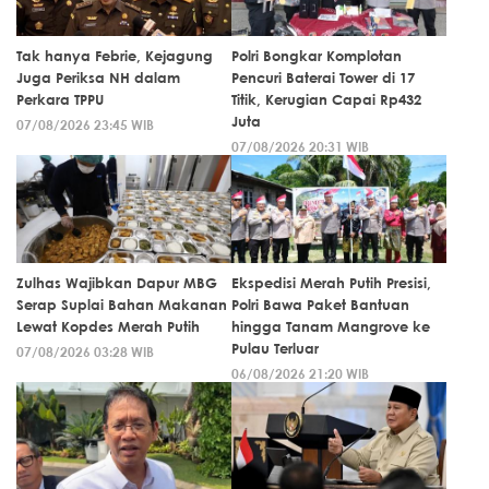
Tak hanya Febrie, Kejagung
Polri Bongkar Komplotan
Juga Periksa NH dalam
Pencuri Baterai Tower di 17
Perkara TPPU
Titik, Kerugian Capai Rp432
Juta
07/08/2026 23:45 WIB
07/08/2026 20:31 WIB
Zulhas Wajibkan Dapur MBG
Ekspedisi Merah Putih Presisi,
Serap Suplai Bahan Makanan
Polri Bawa Paket Bantuan
Lewat Kopdes Merah Putih
hingga Tanam Mangrove ke
Pulau Terluar
07/08/2026 03:28 WIB
06/08/2026 21:20 WIB