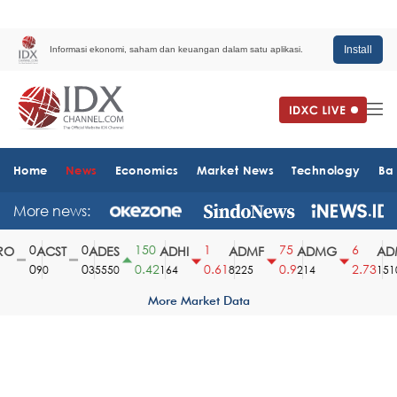
Install
Informasi ekonomi, saham dan keuangan dalam satu aplikasi.
Home
News
Economics
Market News
Technology
Ba
More news:
0
0
150
1
75
6
O
ACST
ADES
ADHI
ADMF
ADMG
ADM
0
0
0.42
0.61
0.9
2.73
90
35550
164
8225
214
1510
More Market Data