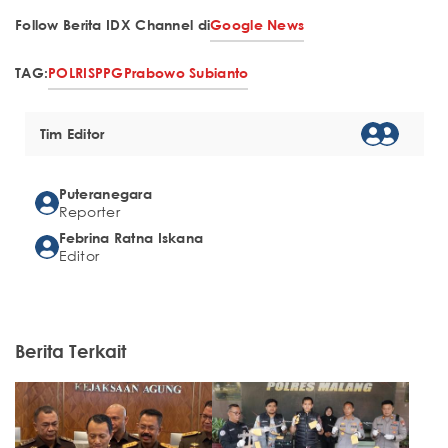
Follow Berita IDX Channel di
Google News
TAG:
POLRI
SPPG
Prabowo Subianto
Tim Editor
Puteranegara
Reporter
Febrina Ratna Iskana
Editor
Berita Terkait