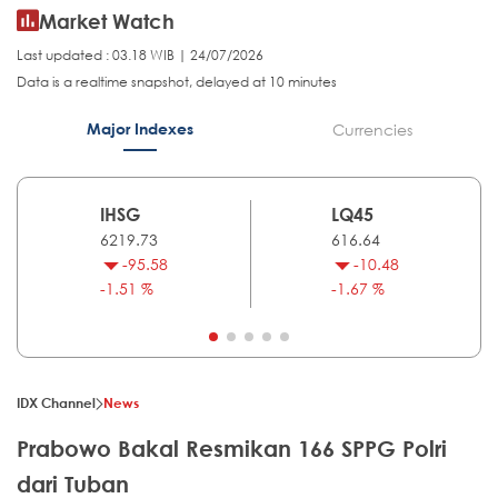
Market Watch
Last updated : 03.18 WIB | 24/07/2026
Data is a realtime snapshot, delayed at 10 minutes
Major Indexes
Currencies
IHSG
LQ45
6219.73
616.64
-95.58
-10.48
-1.51 %
-1.67 %
IDX Channel
News
Prabowo Bakal Resmikan 166 SPPG Polri
dari Tuban