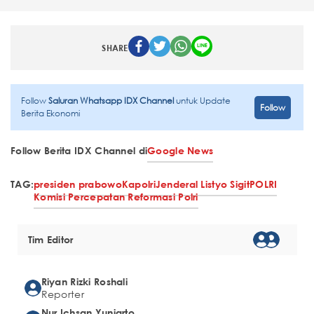
SHARE
Follow
Saluran Whatsapp IDX Channel
untuk Update
Follow
Berita Ekonomi
Follow Berita IDX Channel di
Google News
TAG:
presiden prabowo
Kapolri
Jenderal Listyo Sigit
POLRI
Komisi Percepatan Reformasi Polri
Tim Editor
Riyan Rizki Roshali
Reporter
Nur Ichsan Yuniarto