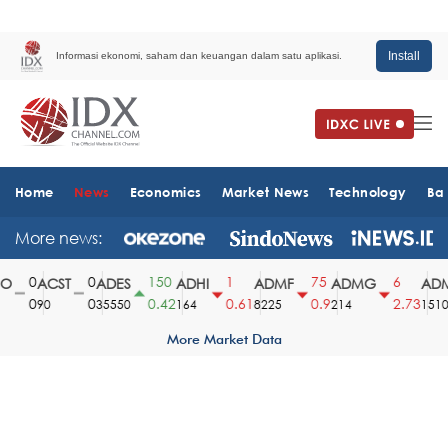
Install
Informasi ekonomi, saham dan keuangan dalam satu aplikasi.
Home
News
Economics
Market News
Technology
Ba
More news:
0
0
150
1
75
6
ACST
ADES
ADHI
ADMF
ADMG
ADM
0
0
0.42
0.61
0.9
2.73
90
35550
164
8225
214
1510
More Market Data