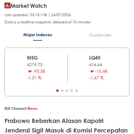
Market Watch
Last updated : 03.18 WIB | 24/07/2026
Data is a realtime snapshot, delayed at 10 minutes
Major Indexes
Currencies
IHSG
LQ45
6219.73
616.64
-95.58
-10.48
-1.51 %
-1.67 %
IDX Channel
News
Prabowo Beberkan Alasan Kapolri
Jenderal Sigit Masuk di Komisi Percepatan