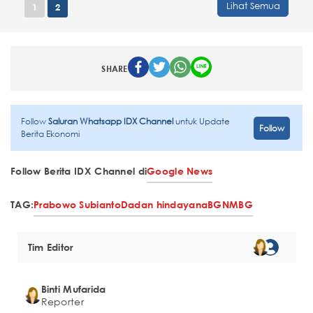
Lihat Semua
1
2
SHARE
Follow
Saluran Whatsapp IDX Channel
untuk Update
Follow
Berita Ekonomi
Follow Berita IDX Channel di
Google News
TAG:
Prabowo Subianto
Dadan hindayana
BGN
MBG
Tim Editor
Binti Mufarida
Reporter