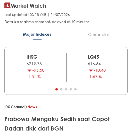
Market Watch
Last updated : 03.18 WIB | 24/07/2026
Data is a realtime snapshot, delayed at 10 minutes
Major Indexes
Currencies
IHSG
LQ45
6219.73
616.64
-95.58
-10.48
-1.51 %
-1.67 %
IDX Channel
News
Prabowo Mengaku Sedih saat Copot
Dadan dkk dari BGN