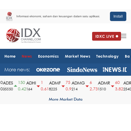
Install
Informasi ekonomi, saham dan keuangan dalam satu aplikasi.
Home
News
Economics
Market News
Technology
Ba
More news:
150
1
75
6
60
ADES
ADHI
ADMF
ADMG
ADMR
ADR
0.42
0.61
0.9
2.73
3.82
35550
164
8225
214
1510
2540
More Market Data