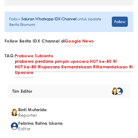
Follow
Saluran Whatsapp IDX Channel
untuk Update
Follow
Berita Ekonomi
Follow Berita IDX Channel di
Google News
TAG:
Prabowo Subianto
prabowo perdana pimpin upacara HUT ke-80 RI
HUT ke-80 RI
upacara Kemerdekaan RI
Kemerdekaan RI
Upacara
Tim Editor
Binti Mufarida
Reporter
Febrina Ratna Iskana
Editor