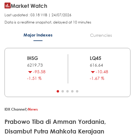
Market Watch
Last updated : 03.18 WIB | 24/07/2026
Data is a realtime snapshot, delayed at 10 minutes
Major Indexes
Currencies
IHSG
LQ45
6219.73
616.64
-95.58
-10.48
-1.51 %
-1.67 %
IDX Channel
News
Prabowo Tiba di Amman Yordania,
Disambut Putra Mahkota Kerajaan