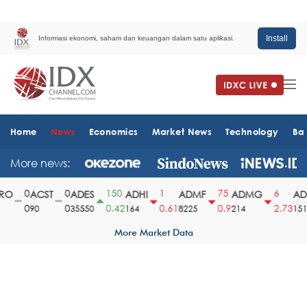
Install
Informasi ekonomi, saham dan keuangan dalam satu aplikasi.
Home
News
Economics
Market News
Technology
Ba
More news:
0
0
150
1
75
6
O
ACST
ADES
ADHI
ADMF
ADMG
ADM
0
0
0.42
0.61
0.9
2.73
90
35550
164
8225
214
1510
More Market Data