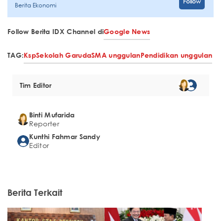
Follow
Berita Ekonomi
Follow Berita IDX Channel di
Google News
TAG:
Ksp
Sekolah Garuda
SMA unggulan
Pendidikan unggulan
Tim Editor
Binti Mufarida
Reporter
Kunthi Fahmar Sandy
Editor
Berita Terkait