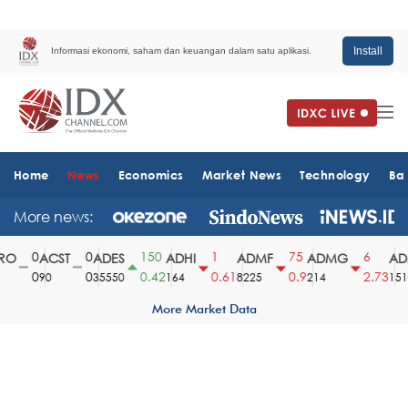
Install
Informasi ekonomi, saham dan keuangan dalam satu aplikasi.
Home
News
Economics
Market News
Technology
Ba
More news:
0
0
150
1
75
6
O
ACST
ADES
ADHI
ADMF
ADMG
ADM
0
0
0.42
0.61
0.9
2.73
90
35550
164
8225
214
1510
More Market Data