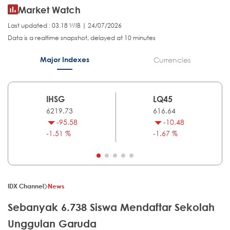
Market Watch
Last updated : 03.18 WIB | 24/07/2026
Data is a realtime snapshot, delayed at 10 minutes
Major Indexes
Currencies
IHSG
LQ45
6219.73
616.64
-95.58
-10.48
-1.51 %
-1.67 %
IDX Channel
News
Sebanyak 6.738 Siswa Mendaftar Sekolah
Unggulan Garuda