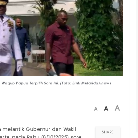
agub Papua Terpilih Sore Ini. (Foto: Binti Mufarida/Inews
A
A
A
 melantik Gubernur dan Wakil
SHARE
karta, pada Rabu (8/10/2025) sore.