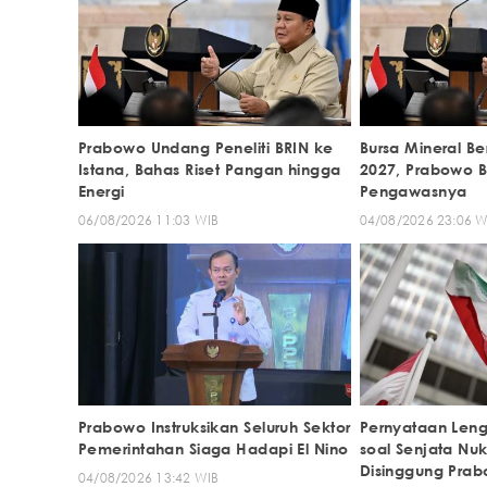
Prabowo Undang Peneliti BRIN ke
Bursa Mineral Be
Istana, Bahas Riset Pangan hingga
2027, Prabowo Ba
Energi
Pengawasnya
06/08/2026 11:03 WIB
04/08/2026 23:06 W
Prabowo Instruksikan Seluruh Sektor
Pernyataan Len
Pemerintahan Siaga Hadapi El Nino
soal Senjata Nuk
Disinggung Pra
04/08/2026 13:42 WIB