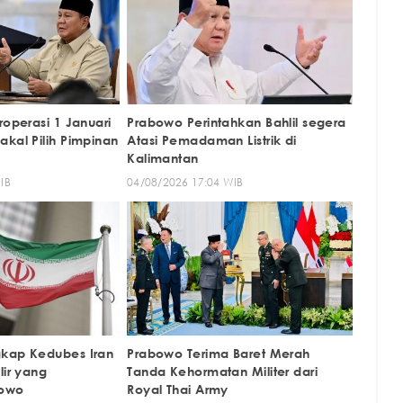
roperasi 1 Januari
Prabowo Perintahkan Bahlil segera
kal Pilih Pimpinan
Atasi Pemadaman Listrik di
Kalimantan
IB
04/08/2026 17:04 WIB
gkap Kedubes Iran
Prabowo Terima Baret Merah
lir yang
Tanda Kehormatan Militer dari
bowo
Royal Thai Army