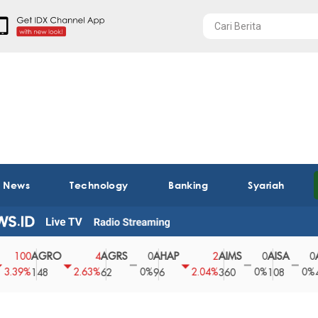
t News
Technology
Banking
Syariah
AGRO
AGRS
AHAP
AIMS
AISA
AKPI
0
4
0
2
0
0
%
2.63%
0%
2.04%
0%
0%
148
62
96
360
108
492