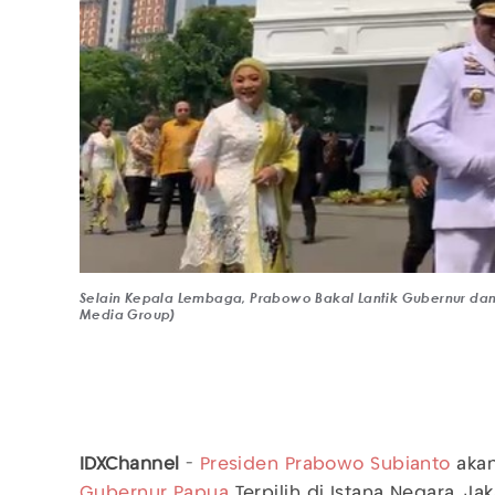
Selain Kepala Lembaga, Prabowo Bakal Lantik Gubernur dan W
Media Group)
IDXChannel
-
Presiden
Prabowo Subianto
akan
Gubernur Papua
Terpilih di Istana Negara, Ja