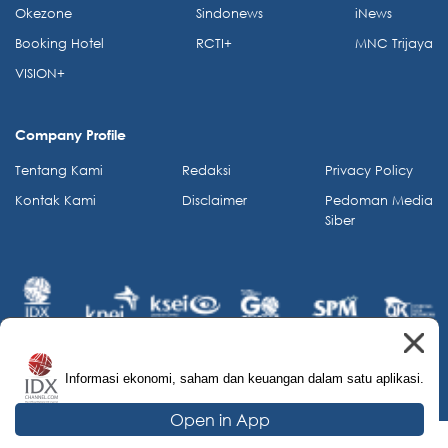
Okezone
Sindonews
iNews
Booking Hotel
RCTI+
MNC Trijaya
VISION+
Company Profile
Tentang Kami
Redaksi
Privacy Policy
Kontak Kami
Disclaimer
Pedoman Media
Siber
Informasi ekonomi, saham dan keuangan dalam satu aplikasi.
© 2026 IDX Channel. All Rights Reserved.
Open in App