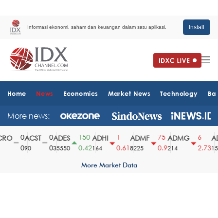
Install
Informasi ekonomi, saham dan keuangan dalam satu aplikasi.
Home
News
Economics
Market News
Technology
Ba
More news:
0
0
150
1
75
6
RO
ACST
ADES
ADHI
ADMF
ADMG
AD
0
0
0.42
0.61
0.9
2.73
90
35550
164
8225
214
151
More Market Data