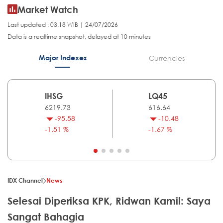
Market Watch
Last updated : 03.18 WIB | 24/07/2026
Data is a realtime snapshot, delayed at 10 minutes
Major Indexes
Currencies
IHSG
LQ45
6219.73
616.64
-95.58
-10.48
-1.51 %
-1.67 %
IDX Channel
News
Selesai Diperiksa KPK, Ridwan Kamil: Saya
Sangat Bahagia