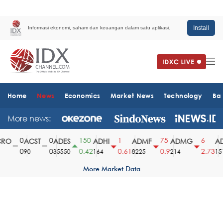
Install
Informasi ekonomi, saham dan keuangan dalam satu aplikasi.
Home
News
Economics
Market News
Technology
Ba
More news:
0
0
150
1
75
6
O
ACST
ADES
ADHI
ADMF
ADMG
AD
0
0
0.42
0.61
0.9
2.73
90
35550
164
8225
214
1510
More Market Data