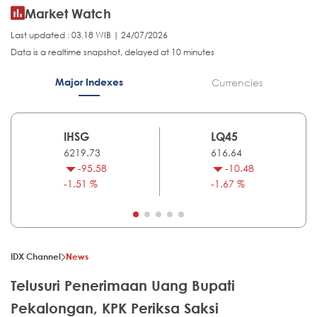
Market Watch
Last updated : 03.18 WIB | 24/07/2026
Data is a realtime snapshot, delayed at 10 minutes
Major Indexes
Currencies
IHSG
LQ45
6219.73
616.64
-95.58
-10.48
-1.51 %
-1.67 %
IDX Channel
News
Telusuri Penerimaan Uang Bupati
Pekalongan, KPK Periksa Saksi