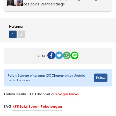
Respons Wamendagri
Halaman :
1
2
SHARE
Follow
Saluran Whatsapp IDX Channel
untuk Update
Follow
Berita Ekonomi
Follow Berita IDX Channel di
Google News
TAG:
KPK
Saksi
Bupati Pekalongan