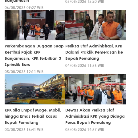
Banjarmasin
05/08/2026 15:20 WIB
06/08/2026 09:27 WIB
Perkembangan Dugaan Suap
Periksa Staf Administrasi, KPK
Restitusi Pajak KPP
Dalami Praktik Pemerasan ke
Banjarmasin, KPK Terbitkan 3
Bupati Pemalang
Sprindik Baru
04/08/2026 11:56 WIB
05/08/2026 12:11 WIB
KPK Sita Empat Moge, Mobil,
Dewas Akan Periksa Staf
hingga Emas Terkait Kasus
Administrasi KPK yang Diduga
Bupati Pemalang
Peras Bupati Pemalang
03/08/2026 16:41 WIB
03/08/2026 14:57 WIB