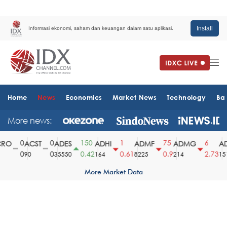
Install
Informasi ekonomi, saham dan keuangan dalam satu aplikasi.
Home
News
Economics
Market News
Technology
Ba
More news:
0
0
150
1
75
6
O
ACST
ADES
ADHI
ADMF
ADMG
AD
0
0
0.42
0.61
0.9
2.73
90
35550
164
8225
214
1510
More Market Data