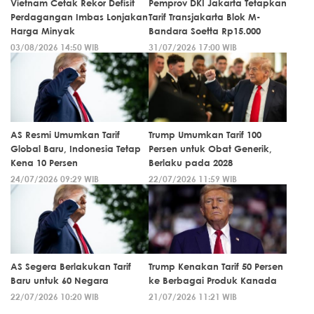
Vietnam Cetak Rekor Defisit
Pemprov DKI Jakarta Tetapkan
Perdagangan Imbas Lonjakan
Tarif Transjakarta Blok M-
Harga Minyak
Bandara Soetta Rp15.000
03/08/2026 14:50 WIB
31/07/2026 17:00 WIB
AS Resmi Umumkan Tarif
Trump Umumkan Tarif 100
Global Baru, Indonesia Tetap
Persen untuk Obat Generik,
Kena 10 Persen
Berlaku pada 2028
24/07/2026 09:29 WIB
22/07/2026 11:59 WIB
AS Segera Berlakukan Tarif
Trump Kenakan Tarif 50 Persen
Baru untuk 60 Negara
ke Berbagai Produk Kanada
22/07/2026 10:20 WIB
21/07/2026 11:21 WIB