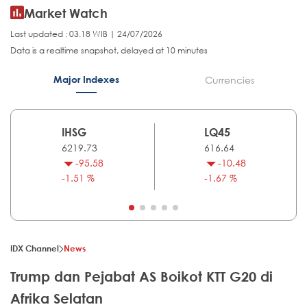
Market Watch
Last updated : 03.18 WIB | 24/07/2026
Data is a realtime snapshot, delayed at 10 minutes
Major Indexes
Currencies
IHSG
LQ45
6219.73
616.64
-95.58
-10.48
-1.51 %
-1.67 %
IDX Channel
News
Trump dan Pejabat AS Boikot KTT G20 di
Afrika Selatan