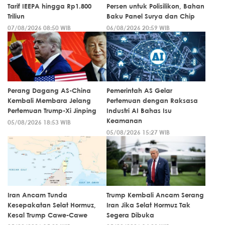
Tarif IEEPA hingga Rp1.800
Persen untuk Polisilikon, Bahan
Triliun
Baku Panel Surya dan Chip
07/08/2026 08:50 WIB
06/08/2026 20:59 WIB
Perang Dagang AS-China
Pemerintah AS Gelar
Kembali Membara Jelang
Pertemuan dengan Raksasa
Pertemuan Trump-Xi Jinping
Industri AI Bahas Isu
Keamanan
05/08/2026 18:53 WIB
05/08/2026 15:27 WIB
Iran Ancam Tunda
Trump Kembali Ancam Serang
Kesepakatan Selat Hormuz,
Iran Jika Selat Hormuz Tak
Kesal Trump Cawe-Cawe
Segera Dibuka