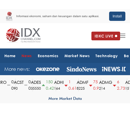
Install
Informasi ekonomi, saham dan keuangan dalam satu aplikasi.
Home
News
Economics
Market News
Technology
Ba
More news:
0
0
150
1
75
6
O
ACST
ADES
ADHI
ADMF
ADMG
AD
0
0
0.42
0.61
0.9
2.73
90
35550
164
8225
214
1510
More Market Data