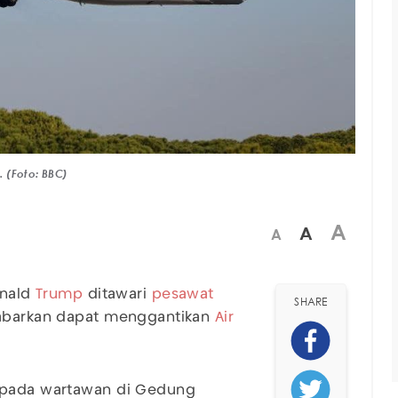
 (Foto: BBC)
A
A
A
onald
Trump
ditawari
pesawat
SHARE
ikabarkan dapat menggantikan
Air
kepada wartawan di Gedung