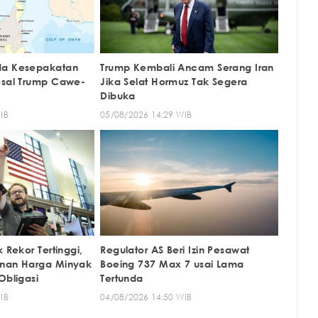
da Kesepakatan
Trump Kembali Ancam Serang Iran
esal Trump Cawe-
Jika Selat Hormuz Tak Segera
Dibuka
IB
05/08/2026 14:29 WIB
 Rekor Tertinggi,
Regulator AS Beri Izin Pesawat
unan Harga Minyak
Boeing 737 Max 7 usai Lama
Obligasi
Tertunda
IB
04/08/2026 14:50 WIB