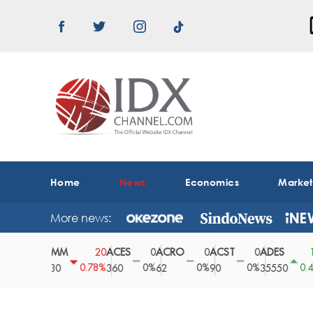
Home
News
Economics
Marke
More news:
ABMM
ACES
ACRO
ACST
ADES
A
0
20
0
0
0
150
0%
0.78%
0%
0%
0%
0.42%
2530
360
62
90
35550
1