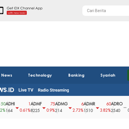
t News
Technology
Banking
Syariah
DHI
ADMF
ADMG
ADMR
ADRO
AE
1
75
6
60
0
0.61%
0.9%
2.73%
3.82%
0%
64
8225
214
1510
2540
43