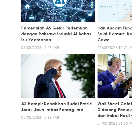
Pemerintah AS Gelar Pertemuan
Iran Ancam Tun
dengan Raksasa Industri AI Bahas
Selat Hormuz, K
Isu Keamanan
Cawe
05/08/2026 15:27 WIB
05/08/2026 15:21 W
AS Hampir Kehabisan Rudal Presisi
Wall Street Cetak
Jarak Jauh Imbas Perang Iran
Didorong Penur
dan Imbal Hasil 
05/08/2026 10:36 WIB
04/08/2026 21:50 W