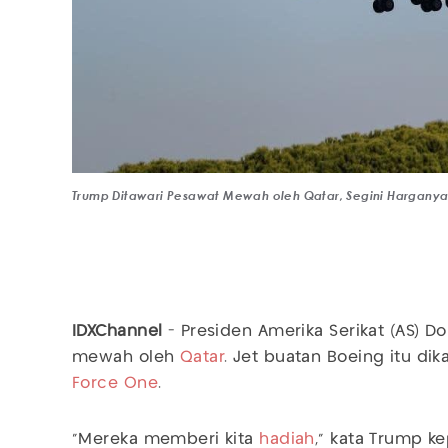
Trump Ditawari Pesawat Mewah oleh Qatar, Segini Harganya.
IDXChannel
- Presiden Amerika Serikat (AS) D
mewah oleh
Qatar
. Jet buatan Boeing itu d
Force One
.
"Mereka memberi kita
hadiah
," kata Trump 