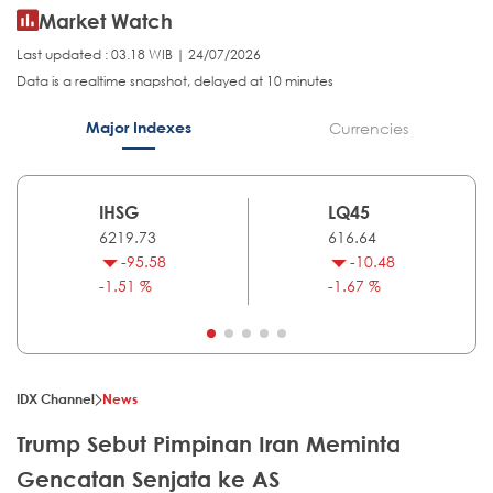
Market Watch
Last updated : 03.18 WIB | 24/07/2026
Data is a realtime snapshot, delayed at 10 minutes
Major Indexes
Currencies
IHSG
LQ45
6219.73
616.64
-95.58
-10.48
-1.51 %
-1.67 %
IDX Channel
News
Trump Sebut Pimpinan Iran Meminta
Gencatan Senjata ke AS