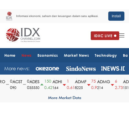
Install
Informasi ekonomi, saham dan keuangan dalam satu aplikasi.
Home
News
Economics
Market News
Technology
Ba
More news:
0
0
150
1
75
6
O
ACST
ADES
ADHI
ADMF
ADMG
ADM
0
0
0.42
0.61
0.9
2.73
90
35550
164
8225
214
1510
More Market Data