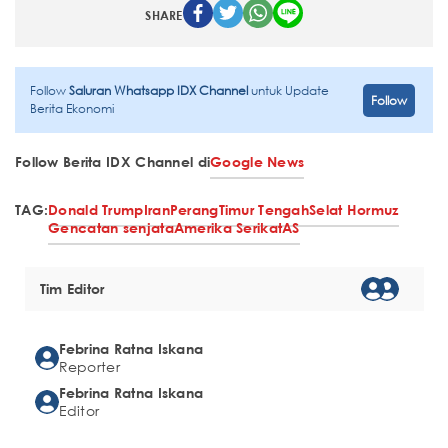
SHARE
Follow
Saluran Whatsapp IDX Channel
untuk Update
Follow
Berita Ekonomi
Follow Berita IDX Channel di
Google News
TAG:
Donald Trump
Iran
Perang
Timur Tengah
Selat Hormuz
Gencatan senjata
Amerika Serikat
AS
Tim Editor
Febrina Ratna Iskana
Reporter
Febrina Ratna Iskana
Editor