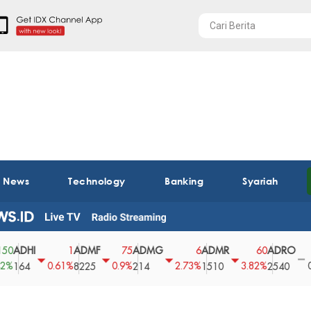
t News
Technology
Banking
Syariah
I
ADMF
ADMG
ADMR
ADRO
AEG
1
75
6
60
0
0.61%
0.9%
2.73%
3.82%
0%
8225
214
1510
2540
43