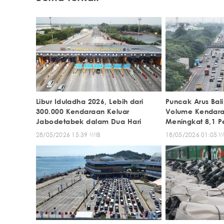
Libur Iduladha 2026, Lebih dari
Puncak Arus Bal
300.000 Kendaraan Keluar
Volume Kendaraa
Jabodetabek dalam Dua Hari
Meningkat 8,1 P
28/05/2026 15:39 WIB
18/05/2026 01:05 W