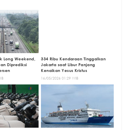
ik Long Weekend,
334 Ribu Kendaraan Tinggalkan
n Diprediksi
Jakarta saat Libur Panjang
ersen
Kenaikan Yesus Kristus
IB
16/05/2026 01:29 WIB