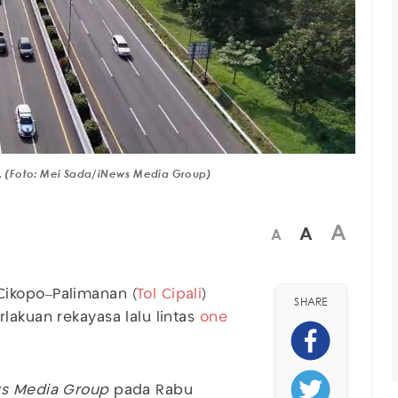
t. (Foto: Mei Sada/iNews Media Group)
A
A
A
l Cikopo–Palimanan (
Tol Cipali
)
SHARE
lakuan rekayasa lalu lintas
one
s Media Group
pada Rabu