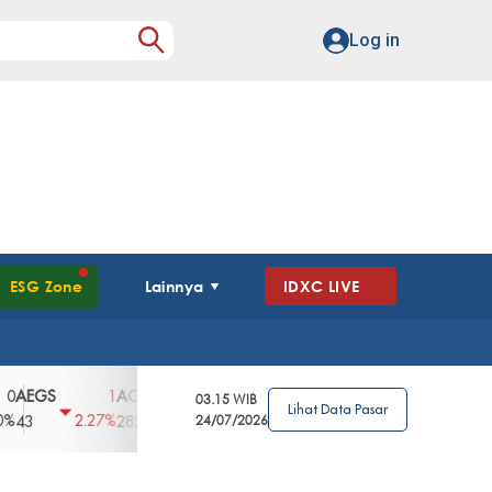
Log in
ESG Zone
Lainnya
IDXC LIVE
S
AGII
AGRO
AGRS
AHAP
AIMS
1
100
4
0
2
03.15 WIB
Lihat Data Pasar
2.27%
3.39%
2.63%
0%
2.04%
2850
148
24/07/2026
62
96
360