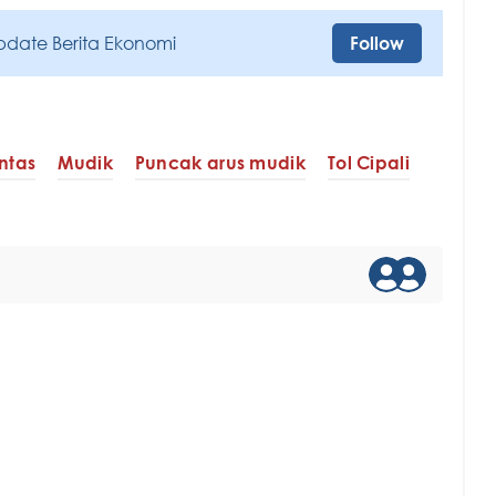
pdate Berita Ekonomi
Follow
intas
Mudik
Puncak arus mudik
Tol Cipali