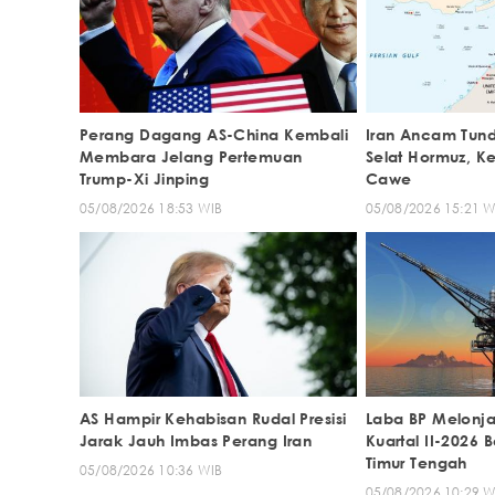
Perang Dagang AS-China Kembali
Iran Ancam Tun
Membara Jelang Pertemuan
Selat Hormuz, K
Trump-Xi Jinping
Cawe
05/08/2026 18:53 WIB
05/08/2026 15:21 W
AS Hampir Kehabisan Rudal Presisi
Laba BP Melonja
Jarak Jauh Imbas Perang Iran
Kuartal II-2026 
Timur Tengah
05/08/2026 10:36 WIB
05/08/2026 10:29 W