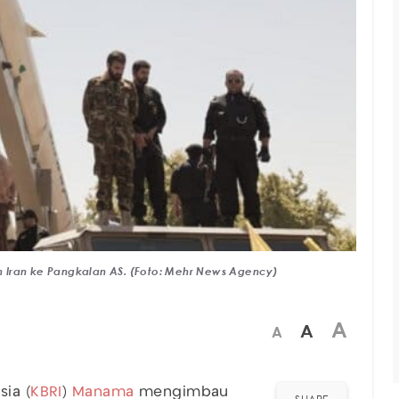
 Iran ke Pangkalan AS. (Foto: Mehr News Agency)
A
A
A
ia (
KBRI
)
Manama
mengimbau