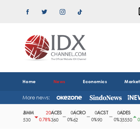
Home
News
Economics
Marke
More news:
ABMM
ACES
ACRO
ACST
ADES
0
20
0
0
0
150
0%
0.78%
0%
0%
0%
0.42%
2530
360
62
90
35550