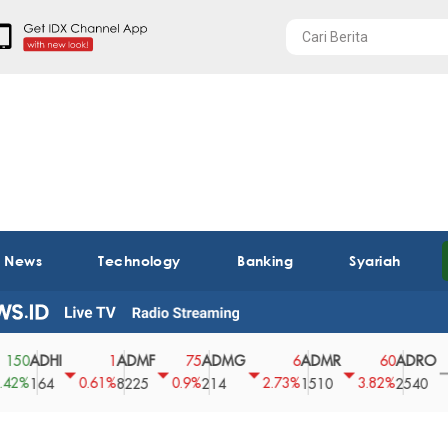
t News
Technology
Banking
Syariah
ADHI
ADMF
ADMG
ADMR
ADRO
A
1
75
6
60
0
0.61%
0.9%
2.73%
3.82%
0%
164
8225
214
1510
2540
4