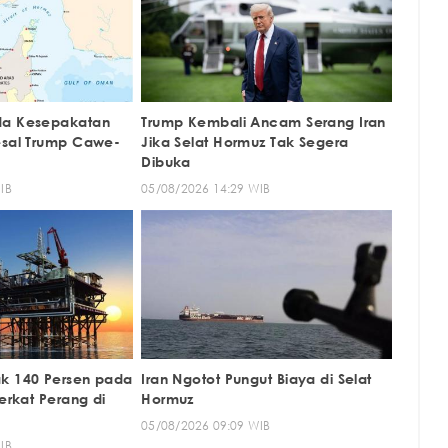
da Kesepakatan
Trump Kembali Ancam Serang Iran
esal Trump Cawe-
Jika Selat Hormuz Tak Segera
Dibuka
IB
05/08/2026 14:29 WIB
k 140 Persen pada
Iran Ngotot Pungut Biaya di Selat
Berkat Perang di
Hormuz
05/08/2026 09:09 WIB
IB