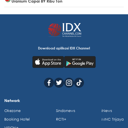
Uranium Capai 89 Ribu Ton
Download aplikasi IDX Channel
Network
Okezone
Sindonews
iNews
Booking Hotel
RCTI+
MNC Trijaya
VISION+