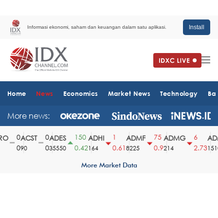
Install
Informasi ekonomi, saham dan keuangan dalam satu aplikasi.
Home
News
Economics
Market News
Technology
Ba
More news:
0
0
150
1
75
6
O
ACST
ADES
ADHI
ADMF
ADMG
ADM
0
0
0.42
0.61
0.9
2.73
90
35550
164
8225
214
1510
More Market Data