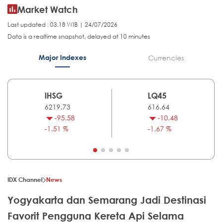
Market Watch
Last updated : 03.18 WIB | 24/07/2026
Data is a realtime snapshot, delayed at 10 minutes
Major Indexes
Currencies
IHSG
LQ45
6219.73
616.64
-95.58
-10.48
-1.51 %
-1.67 %
IDX Channel
News
Yogyakarta dan Semarang Jadi Destinasi
Favorit Pengguna Kereta Api Selama