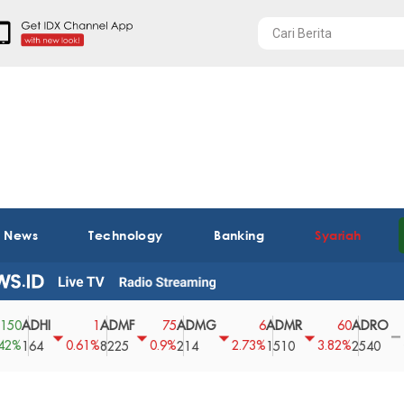
t News
Technology
Banking
Syariah
HI
ADMF
ADMG
ADMR
ADRO
AE
1
75
6
60
0
0.61%
0.9%
2.73%
3.82%
0%
4
8225
214
1510
2540
43