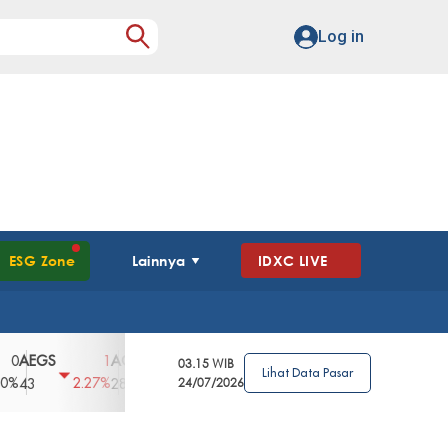
Log in
ESG Zone
Lainnya
IDXC LIVE
GS
AGII
AGRO
AGRS
AHAP
AIM
1
100
4
0
2
03.15 WIB
Lihat Data Pasar
2.27%
3.39%
2.63%
0%
2.04%
2850
148
24/07/2026
62
96
360