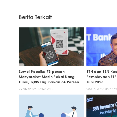
Berita Terkait
Survei Populix: 73 persen
BTN dan BSN Kua
Masyarakat Masih Pakai Uang
Pembiayaan FLP
Tunai, QRIS Digunakan 64 Persen
Juni 2026
saat Ramadan
29/07/2026 16:59 WIB
28/07/2026 08:57 W