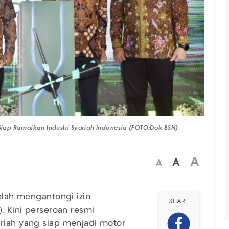
Siap Ramaikan Industri Syariah Indonesia (FOTO:Dok BSN)
A
A
A
telah mengantongi izin
SHARE
). Kini perseroan resmi
ariah yang siap menjadi motor