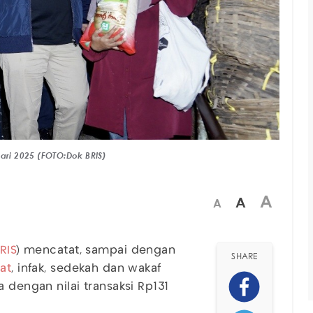
ari 2025 (FOTO:Dok BRIS)
A
A
A
RIS
) mencatat, sampai dengan
SHARE
at
, infak, sedekah dan wakaf
a dengan nilai transaksi Rp131