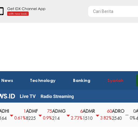
t News
Technology
Banking
Syariah
ADMF
ADMG
ADMR
ADRO
AEGS
1
75
6
60
0
0.61%
0.9%
2.73%
3.82%
0%
8225
214
1510
2540
43