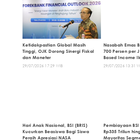
Ketidakpastian Global Masih
Nasabah Emas BS
Tinggi, OJK Dorong Sinergi Fiskal
700 Persen per J
dan Moneter
Based Income I
29/07/2026 17:29 WIB
29/07/2026 13:31 W
Hari Anak Nasional, BSI (BRIS)
Pembiayaan BSI 
Kucurkan Beasiswa Bagi Siswa
Rp335 Triliun hi
Peraih Apresiasi NASA
Mayoritas Segm