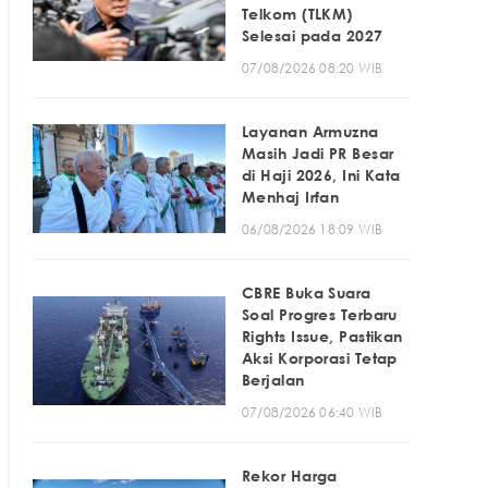
Telkom (TLKM)
Selesai pada 2027
07/08/2026 08:20 WIB
Layanan Armuzna
Masih Jadi PR Besar
di Haji 2026, Ini Kata
Menhaj Irfan
06/08/2026 18:09 WIB
CBRE Buka Suara
Soal Progres Terbaru
Rights Issue, Pastikan
Aksi Korporasi Tetap
Berjalan
07/08/2026 06:40 WIB
Rekor Harga