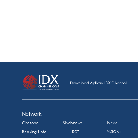
Download Aplikasi IDX Channel
Network
Okezone
Sindonews
iNews
Booking Hotel
RCTI+
VISION+