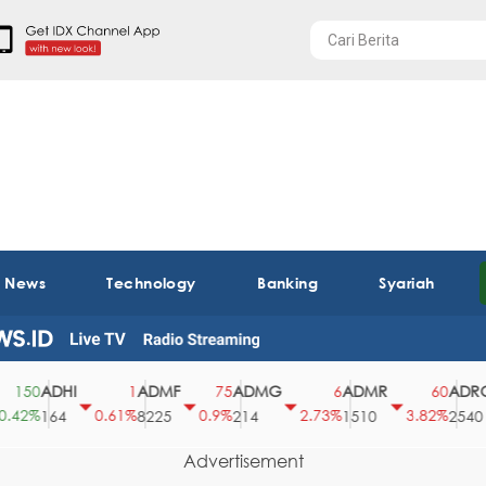
t News
Technology
Banking
Syariah
ADHI
ADMF
ADMG
ADMR
ADRO
50
1
75
6
60
2%
0.61%
0.9%
2.73%
3.82%
164
8225
214
1510
2540
Advertisement