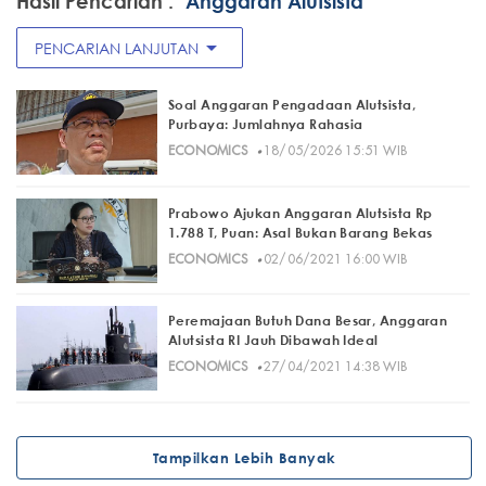
Hasil Pencarian :
"Anggaran Alutsista"
arrow_drop_down
PENCARIAN LANJUTAN
Soal Anggaran Pengadaan Alutsista,
Purbaya: Jumlahnya Rahasia
·
ECONOMICS
18/05/2026 15:51 WIB
Prabowo Ajukan Anggaran Alutsista Rp
1.788 T, Puan: Asal Bukan Barang Bekas
·
ECONOMICS
02/06/2021 16:00 WIB
Peremajaan Butuh Dana Besar, Anggaran
Alutsista RI Jauh Dibawah Ideal
·
ECONOMICS
27/04/2021 14:38 WIB
Tampilkan Lebih Banyak