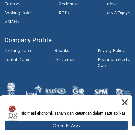
Okezone
Sindonews
iNews
Booking Hotel
RCTI+
MNC Trijaya
VISION+
Company Profile
Tentang Kami
Redaksi
Privacy Policy
Kontak Kami
Disclaimer
Pedoman Media
Siber
Informasi ekonomi, saham dan keuangan dalam satu aplikasi.
© 2026 IDX Channel. All Rights Reserved.
Open in App