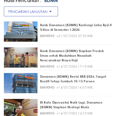
Hasil Pencarian :
"BDMN"
arrow_drop_down
PENCARIAN LANJUTAN
Bank Danamon (BDMN) Kantongi Laba Rp2,4
Triliun di Semester I-2026
·
BANKING
31/07/2026 07:50 WIB
Bank Danamon (BDMN) Siapkan Produk
Emas untuk Mudahkan Nasabah
Rencanakan Biaya Haji
·
BANKING
14/07/2026 17:10 WIB
Danamon (BDMN) Revisi RBB 2026, Target
Kredit Tetap Tumbuh 10-15 Persen
·
BANKING
14/07/2026 16:05 WIB
BI Rate Diproyeksi Naik Lagi, Danamon
(BDMN) Siapkan Strategi Bisnis
·
BANKING
14/07/2026 14:35 WIB