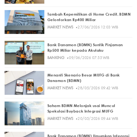
Tambah Kepemilikan di Home Credit, BDMN
Gelontorkan Rp400 Miliar
·
MARKET NEWS
27/06/2026 12:03 WIB
Bank Danamon (BDMN) Suntik Pinjaman
Rp500 Miliar kepada Akulaku
·
BANKING
09/06/2026 07:55 WIB
Menanti Skenario Besar MUFG di Bank
Danamon (BDMN)
·
MARKET NEWS
28/05/2026 09:42 WIB
Saham BDMN Melonjak usai Muncul
Spekulasi Buyback Integrasi MUFG
·
MARKET NEWS
20/05/2026 09:44 WIB
Bank Danamon (BDMN) Umumkan Integrasi