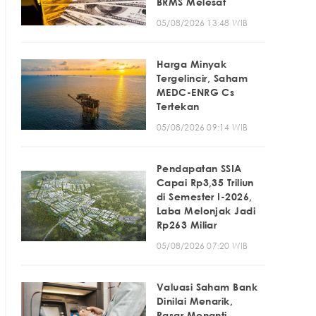
BRMS Melesat
05/08/2026 13:48 WIB
Harga Minyak
Tergelincir, Saham
MEDC-ENRG Cs
Tertekan
05/08/2026 09:14 WIB
Pendapatan SSIA
Capai Rp3,35 Triliun
di Semester I-2026,
Laba Melonjak Jadi
Rp263 Miliar
05/08/2026 07:20 WIB
Valuasi Saham Bank
Dinilai Menarik,
Pasar Menanti