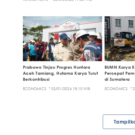
Prabowo Tinjau Progres Huntara
BUMN Karya 
Aceh Tamiang, Hutama Karya Turut
Percepat Pem
Berkontribusi
di Sumatera
·
·
ECONOMICS
02/01/2026 18:15 WIB
ECONOMICS
2
Tampilk