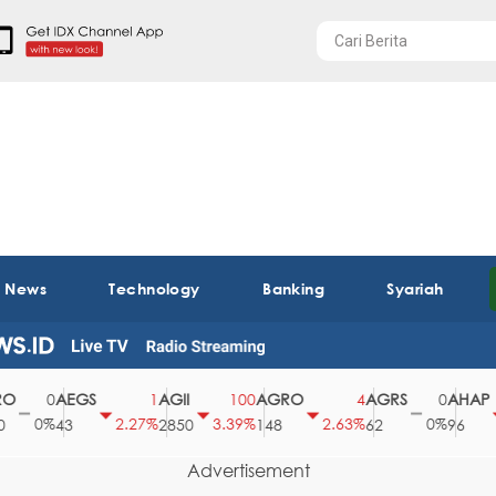
t News
Technology
Banking
Syariah
AEGS
AGII
AGRO
AGRS
AHAP
0
1
100
4
0
0%
2.27%
3.39%
2.63%
0%
2.
43
2850
148
62
96
Advertisement