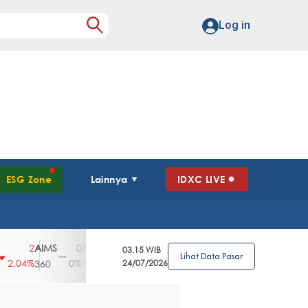
Log in
ESG Zone
Lainnya
IDXC LIVE
AIMS
AISA
AKPI
AKRA
AKSI
ALDO
2
0
0
2
25
0
03.15 WIB
Lihat Data Pasar
04%
0%
0%
0.4%
1.77%
0%
360
108
492
24/07/2026
1435
226
775