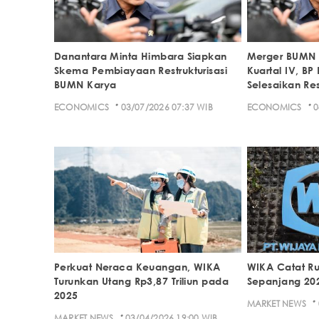
Danantara Minta Himbara Siapkan
Merger BUMN 
Skema Pembiayaan Restrukturisasi
Kuartal IV, B
BUMN Karya
Selesaikan Res
·
·
ECONOMICS
03/07/2026 07:37 WIB
ECONOMICS
0
Perkuat Neraca Keuangan, WIKA
WIKA Catat Rug
Turunkan Utang Rp3,87 Triliun pada
Sepanjang 20
2025
·
MARKET NEWS
·
MARKET NEWS
03/04/2026 19:00 WIB