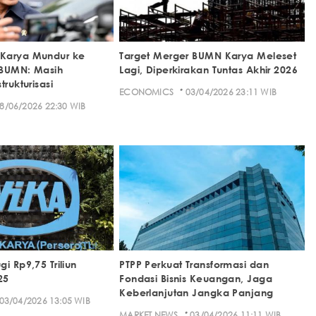
Karya Mundur ke
Target Merger BUMN Karya Meleset
P BUMN: Masih
Lagi, Diperkirakan Tuntas Akhir 2026
trukturisasi
·
ECONOMICS
03/04/2026 23:11 WIB
8/06/2026 22:30 WIB
i Rp9,75 Triliun
PTPP Perkuat Transformasi dan
25
Fondasi Bisnis Keuangan, Jaga
Keberlanjutan Jangka Panjang
03/04/2026 13:05 WIB
·
MARKET NEWS
03/04/2026 11:11 WIB