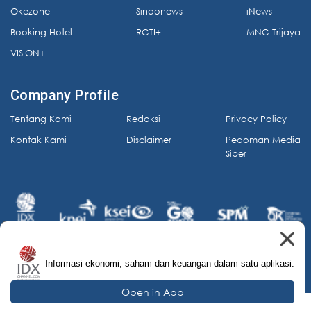
Okezone
Sindonews
iNews
Booking Hotel
RCTI+
MNC Trijaya
VISION+
Company Profile
Tentang Kami
Redaksi
Privacy Policy
Kontak Kami
Disclaimer
Pedoman Media
Siber
Informasi ekonomi, saham dan keuangan dalam satu aplikasi.
© 2026 IDX Channel. All Rights Reserved.
Open in App