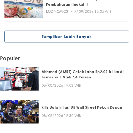
Pembahasan Tingkat II
·
ECONOMICS
17/09/2024 18:05 WIB
Tampilkan Lebih Banyak
Populer
Alfamart (AMRT) Cetak Laba Rp2,02 Triliun di
Semester I, Naik 7,4 Persen
08/08/2026 19:03 WIB
Rilis Data Inflasi Uji Wall Street Pekan Depan
08/08/2026 18:30 WIB