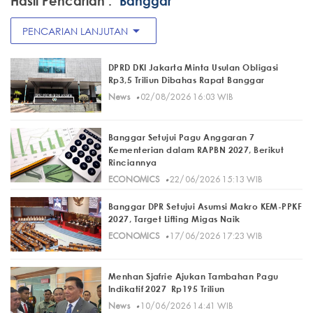
Hasil Pencarian :
"Banggar"
arrow_drop_down
PENCARIAN LANJUTAN
DPRD DKI Jakarta Minta Usulan Obligasi
Rp3,5 Triliun Dibahas Rapat Banggar
·
News
02/08/2026 16:03 WIB
Banggar Setujui Pagu Anggaran 7
Kementerian dalam RAPBN 2027, Berikut
Rinciannya
·
ECONOMICS
22/06/2026 15:13 WIB
Banggar DPR Setujui Asumsi Makro KEM-PPKF
2027, Target Lifting Migas Naik
·
ECONOMICS
17/06/2026 17:23 WIB
Menhan Sjafrie Ajukan Tambahan Pagu
Indikatif 2027 Rp195 Triliun
·
News
10/06/2026 14:41 WIB