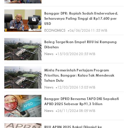
Banggar DPR: Rupiah Sudah Undervalued,
Seharusnya Paling Tinggi di Rp17.600 per
USD
·
ECONOMICS
04/06/2026 11:55 WIB
Baleg Targetkan Empat RUU Ini Rampung
Dibahas
·
News
15/05/2026 20:55 WIB
Minta Pemerintah Pertajam Program
Prioritas, Banggar: Kalau Tak Mendesak
Tahan Dulu
·
News
12/03/2026 15:05 WIB
Banggar DPRD Bersama TAPD DKI Sepakati
APBD 2025 Sebesar Rp91,3 Triliun
·
News
26/11/2024 08:09 WIB
RUU APBN 2025 Bakal Dilanjut ke