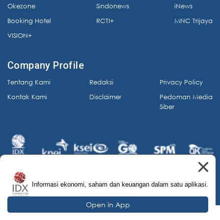
Okezone
Sindonews
iNews
Booking Hotel
RCTI+
MNC Trijaya
VISION+
Company Profile
Tentang Kami
Redaksi
Privacy Policy
Kontak Kami
Disclaimer
Pedoman Media
Siber
Informasi ekonomi, saham dan keuangan dalam satu aplikasi.
© 2026 IDX Channel. All Rights Reserved.
Open in App