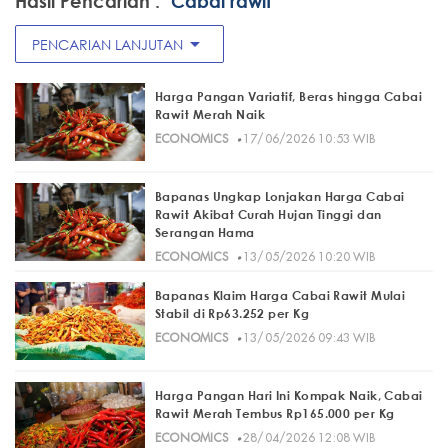
Hasil Pencarian :
"Cabai rawit"
arrow_drop_down
PENCARIAN LANJUTAN
Harga Pangan Variatif, Beras hingga Cabai
Rawit Merah Naik
·
ECONOMICS
17/06/2026 10:53 WIB
Bapanas Ungkap Lonjakan Harga Cabai
Rawit Akibat Curah Hujan Tinggi dan
Serangan Hama
·
ECONOMICS
13/05/2026 10:20 WIB
Bapanas Klaim Harga Cabai Rawit Mulai
Stabil di Rp63.252 per Kg
·
ECONOMICS
13/05/2026 09:43 WIB
Harga Pangan Hari Ini Kompak Naik, Cabai
Rawit Merah Tembus Rp165.000 per Kg
·
ECONOMICS
28/04/2026 12:08 WIB