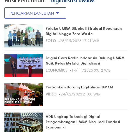
Hasil Pencarian :
"Digitalisasi UMKM"
arrow_drop_down
PENCARIAN LANJUTAN
Pelaku UMKM Dibekali Strategi Keuangan
Digital hingga Zero Waste
·
FOTO
28/05/2026 17:21 WIB
Begini Cara Kadin Indonesia Dukung UMKM
Naik Kelas Melalui Digitalisasi
·
ECONOMICS
14/11/2025 00:12 WIB
Perbankan Dorong Digitalisasi UMKM
·
VIDEO
24/02/2025 21:00 WIB
ADB Ungkap Teknologi Digital
Pengembangan UMKM Bisa Jadi Fondasi
Ekonomi RI