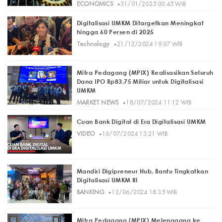
·
ECONOMICS
31/01/2025 00:45 WIB
Digitalisasi UMKM Ditargetkan Meningkat
hingga 60 Persen di 2025
·
Technology
21/12/2024 19:07 WIB
Mitra Pedagang (MPIX) Realisasikan Seluruh
Dana IPO Rp83,75 Miliar untuk Digitalisasi
UMKM
·
MARKET NEWS
18/07/2024 11:12 WIB
Cuan Bank Digital di Era Digitalisasi UMKM
·
VIDEO
16/07/2024 13:21 WIB
Mandiri Digipreneur Hub, Bantu Tingkatkan
Digitalisasi UMKM RI
·
BANKING
12/06/2024 18:35 WIB
Mitra Pedagang (MPIX) Melenggang ke