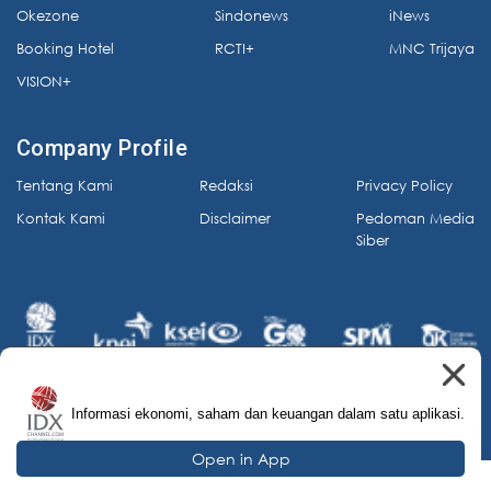
Okezone
Sindonews
iNews
Booking Hotel
RCTI+
MNC Trijaya
VISION+
Company Profile
Tentang Kami
Redaksi
Privacy Policy
Kontak Kami
Disclaimer
Pedoman Media
Siber
Informasi ekonomi, saham dan keuangan dalam satu aplikasi.
© 2026 IDX Channel. All Rights Reserved.
Open in App