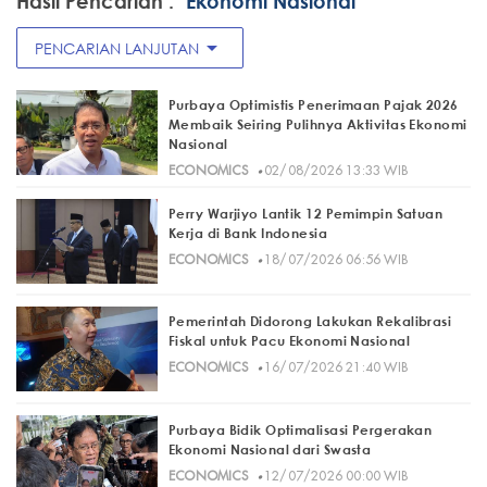
Hasil Pencarian :
"Ekonomi Nasional"
arrow_drop_down
PENCARIAN LANJUTAN
Purbaya Optimistis Penerimaan Pajak 2026
Membaik Seiring Pulihnya Aktivitas Ekonomi
Nasional
·
ECONOMICS
02/08/2026 13:33 WIB
Perry Warjiyo Lantik 12 Pemimpin Satuan
Kerja di Bank Indonesia
·
ECONOMICS
18/07/2026 06:56 WIB
Pemerintah Didorong Lakukan Rekalibrasi
Fiskal untuk Pacu Ekonomi Nasional
·
ECONOMICS
16/07/2026 21:40 WIB
Purbaya Bidik Optimalisasi Pergerakan
Ekonomi Nasional dari Swasta
·
ECONOMICS
12/07/2026 00:00 WIB