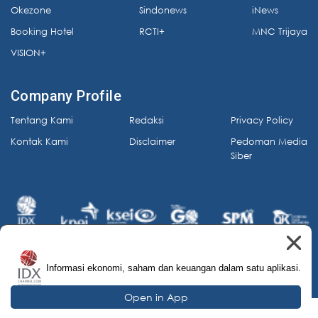
Okezone
Sindonews
iNews
Booking Hotel
RCTI+
MNC Trijaya
VISION+
Company Profile
Tentang Kami
Redaksi
Privacy Policy
Kontak Kami
Disclaimer
Pedoman Media
Siber
Informasi ekonomi, saham dan keuangan dalam satu aplikasi.
© 2026 IDX Channel. All Rights Reserved.
Open in App