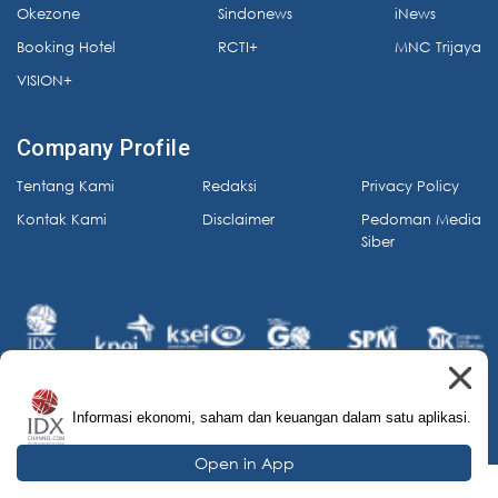
Okezone
Sindonews
iNews
Booking Hotel
RCTI+
MNC Trijaya
VISION+
Company Profile
Tentang Kami
Redaksi
Privacy Policy
Kontak Kami
Disclaimer
Pedoman Media
Siber
Informasi ekonomi, saham dan keuangan dalam satu aplikasi.
© 2026 IDX Channel. All Rights Reserved.
Open in App