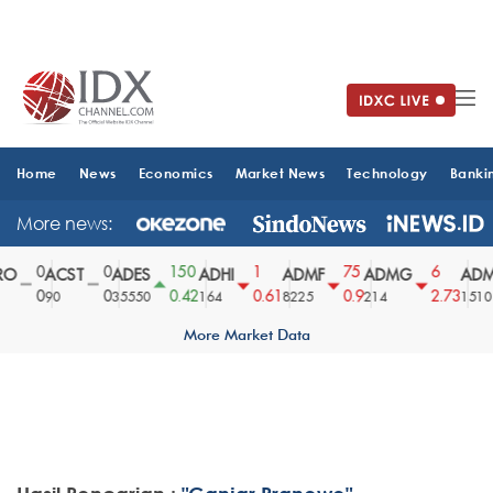
Home
News
Economics
Market News
Technology
Banki
More news:
0
0
150
1
75
6
O
ACST
ADES
ADHI
ADMF
ADMG
ADMR
0
0
0.42
0.61
0.9
2.73
90
35550
164
8225
214
1510
More Market Data