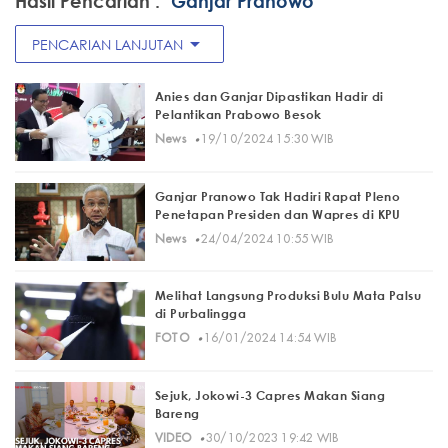
Hasil Pencarian :
"Ganjar Pranowo"
arrow_drop_down
PENCARIAN LANJUTAN
Anies dan Ganjar Dipastikan Hadir di
Pelantikan Prabowo Besok
·
News
19/10/2024 15:30 WIB
Ganjar Pranowo Tak Hadiri Rapat Pleno
Penetapan Presiden dan Wapres di KPU
·
News
24/04/2024 10:55 WIB
Melihat Langsung Produksi Bulu Mata Palsu
di Purbalingga
·
FOTO
16/01/2024 14:54 WIB
Sejuk, Jokowi-3 Capres Makan Siang
Bareng
·
VIDEO
30/10/2023 19:42 WIB