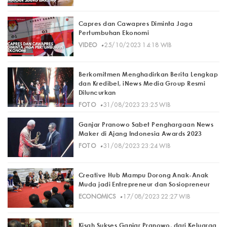
Capres dan Cawapres Diminta Jaga
Pertumbuhan Ekonomi
·
VIDEO
25/10/2023 14:18 WIB
Berkomitmen Menghadirkan Berita Lengkap
dan Kredibel, iNews Media Group Resmi
Diluncurkan
·
FOTO
31/08/2023 23:25 WIB
Ganjar Pranowo Sabet Penghargaan News
Maker di Ajang Indonesia Awards 2023
·
FOTO
31/08/2023 23:24 WIB
Creative Hub Mampu Dorong Anak-Anak
Muda jadi Entrepreneur dan Sosiopreneur
·
ECONOMICS
17/08/2023 22:27 WIB
Kisah Sukses Ganjar Pranowo, dari Keluarga