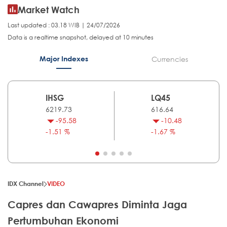
Market Watch
Last updated : 03.18 WIB | 24/07/2026
Data is a realtime snapshot, delayed at 10 minutes
Major Indexes
Currencies
IHSG
LQ45
6219.73
616.64
-95.58
-10.48
-1.51 %
-1.67 %
IDX Channel
VIDEO
Capres dan Cawapres Diminta Jaga
Pertumbuhan Ekonomi