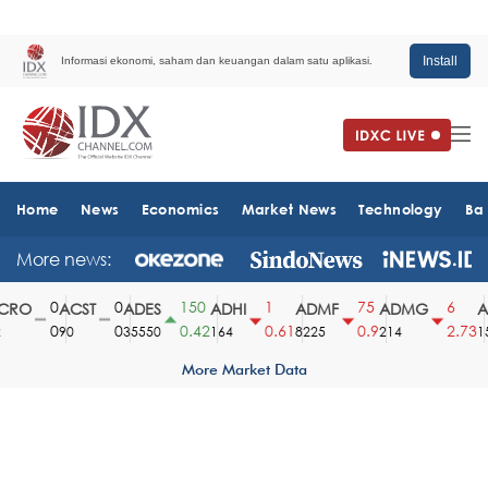
Install
Informasi ekonomi, saham dan keuangan dalam satu aplikasi.
Home
News
Economics
Market News
Technology
Ba
More news:
0
0
150
1
75
6
RO
ACST
ADES
ADHI
ADMF
ADMG
A
0
0
0.42
0.61
0.9
2.73
90
35550
164
8225
214
15
More Market Data