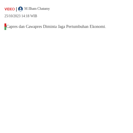
|
VIDEO
M.Ilham Chatamy
25/10/2023 14:18 WIB
Capres dan Cawapres Diminta Jaga Pertumbuhan Ekonomi.