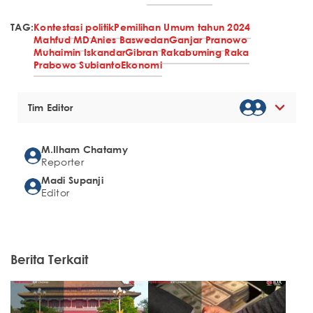
TAG:
Kontestasi politik
Pemilihan Umum tahun 2024
Mahfud MD
Anies Baswedan
Ganjar Pranowo
Muhaimin Iskandar
Gibran Rakabuming Raka
Prabowo Subianto
Ekonomi
Tim Editor
M.Ilham Chatamy
Reporter
Madi Supanji
Editor
Berita Terkait