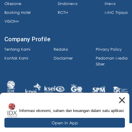
Okezone
Sindonews
iNews
Booking Hotel
RCTI+
MNC Trijaya
VISION+
Company Profile
Tentang Kami
Redaksi
Privacy Policy
Kontak Kami
Disclaimer
Pedoman Media
Siber
Informasi ekonomi, saham dan keuangan dalam satu aplikasi.
© 2026 IDX Channel. All Rights Reserved.
Open in App