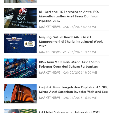
BEI Kantongi 15 Perusahaan Antre IPO,
Mayoritas Emiten Aset Besar Dominasi
Pipeline 2026
·
MARKET NEWS
24/05/2026 07:55 WIB
Kunjungi Virtual Booth MNC Asset
Management di Sharia Investment Week
2026
·
MARKET NEWS
21/05/2026 13:55 WIB
IHSG Kian Melemah, Mirae Asset Soroti
Peluang Cuan dari Saham Perbankan
·
MARKET NEWS
20/05/2026 18:00 WIB
Gejolak Timur Tengah dan Rupiah Rp17.700,
Mirae Asset Sarankan Investor Wait and See
·
MARKET NEWS
20/05/2026 16:30 WIB
OJK Nilai Saham yang Keluar dari MSCI