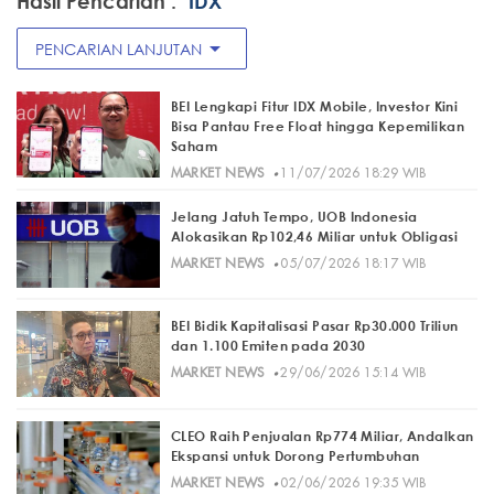
Hasil Pencarian :
"IDX"
arrow_drop_down
PENCARIAN LANJUTAN
BEI Lengkapi Fitur IDX Mobile, Investor Kini
Bisa Pantau Free Float hingga Kepemilikan
Saham
·
MARKET NEWS
11/07/2026 18:29 WIB
Jelang Jatuh Tempo, UOB Indonesia
Alokasikan Rp102,46 Miliar untuk Obligasi
·
MARKET NEWS
05/07/2026 18:17 WIB
BEI Bidik Kapitalisasi Pasar Rp30.000 Triliun
dan 1.100 Emiten pada 2030
·
MARKET NEWS
29/06/2026 15:14 WIB
CLEO Raih Penjualan Rp774 Miliar, Andalkan
Ekspansi untuk Dorong Pertumbuhan
·
MARKET NEWS
02/06/2026 19:35 WIB