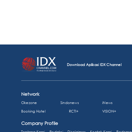
Download Aplikasi IDX Channel
Network
Okezone
Sindonews
iNews
Booking Hotel
RCTI+
VISION+
Company Profile
Tentang Kami
Redaksi
Disclaimer
Kontak Kami
Pedoman