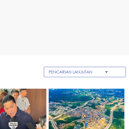
arrow_drop_down
PENCARIAN LANJUTAN