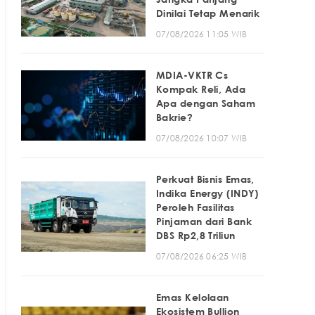
Dinilai Tetap Menarik
07/08/2026 11:05 WIB
MDIA-VKTR Cs
Kompak Reli, Ada
Apa dengan Saham
Bakrie?
07/08/2026 10:07 WIB
Perkuat Bisnis Emas,
Indika Energy (INDY)
Peroleh Fasilitas
Pinjaman dari Bank
DBS Rp2,8 Triliun
07/08/2026 06:25 WIB
Emas Kelolaan
Ekosistem Bullion