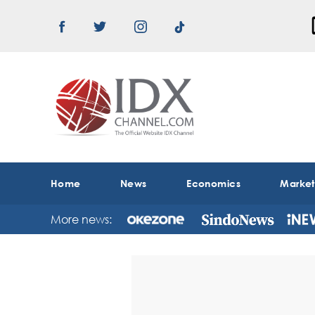
Home
News
Economics
Marke
More news: