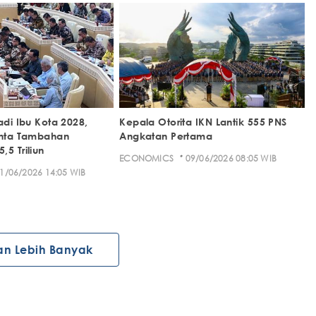
adi Ibu Kota 2028,
Kepala Otorita IKN Lantik 555 PNS
inta Tambahan
Angkatan Pertama
5 Triliun
·
ECONOMICS
09/06/2026 08:05 WIB
1/06/2026 14:05 WIB
an Lebih Banyak