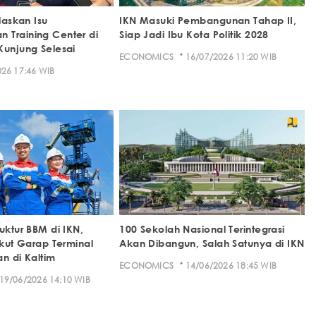
elaskan Isu
IKN Masuki Pembangunan Tahap II,
Training Center di
Siap Jadi Ibu Kota Politik 2028
Kunjung Selesai
·
ECONOMICS
16/07/2026 11:20 WIB
26 17:46 WIB
uktur BBM di IKN,
100 Sekolah Nasional Terintegrasi
Ikut Garap Terminal
Akan Dibangun, Salah Satunya di IKN
n di Kaltim
·
ECONOMICS
14/06/2026 18:45 WIB
19/06/2026 14:10 WIB