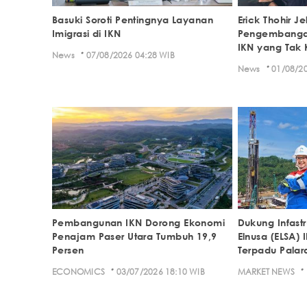
Basuki Soroti Pentingnya Layanan
Erick Thohir J
Imigrasi di IKN
Pengembangan 
IKN yang Tak 
·
News
07/08/2026 04:28 WIB
·
News
01/08/20
Pembangunan IKN Dorong Ekonomi
Dukung Infastr
Penajam Paser Utara Tumbuh 19,9
Elnusa (ELSA) 
Persen
Terpadu Palara
·
·
ECONOMICS
03/07/2026 18:10 WIB
MARKET NEWS