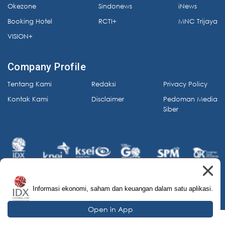
Okezone
Sindonews
iNews
Booking Hotel
RCTI+
MNC Trijaya
VISION+
Company Profile
Tentang Kami
Redaksi
Privacy Policy
Kontak Kami
Disclaimer
Pedoman Media
Siber
Informasi ekonomi, saham dan keuangan dalam satu aplikasi.
© 2026 IDX Channel. All Rights Reserved.
Open in App