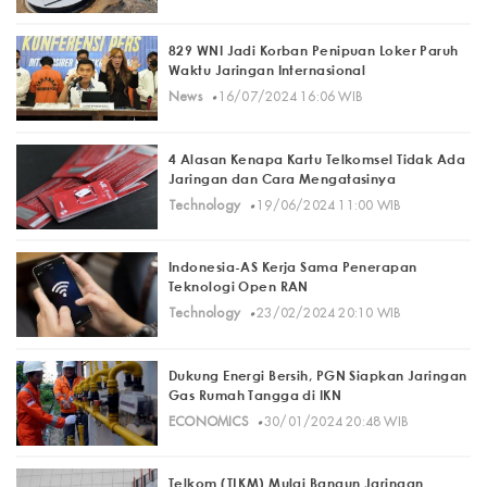
829 WNI Jadi Korban Penipuan Loker Paruh
Waktu Jaringan Internasional
·
News
16/07/2024 16:06 WIB
4 Alasan Kenapa Kartu Telkomsel Tidak Ada
Jaringan dan Cara Mengatasinya
·
Technology
19/06/2024 11:00 WIB
Indonesia-AS Kerja Sama Penerapan
Teknologi Open RAN
·
Technology
23/02/2024 20:10 WIB
Dukung Energi Bersih, PGN Siapkan Jaringan
Gas Rumah Tangga di IKN
·
ECONOMICS
30/01/2024 20:48 WIB
Telkom (TLKM) Mulai Bangun Jaringan