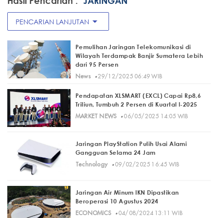
Hasil Pencarian :
"JARINGAN"
arrow_drop_down
PENCARIAN LANJUTAN
Pemulihan Jaringan Telekomunikasi di
Wilayah Terdampak Banjir Sumatera Lebih
dari 95 Persen
·
News
29/12/2025 06:49 WIB
Pendapatan XLSMART (EXCL) Capai Rp8,6
Triliun, Tumbuh 2 Persen di Kuartal I-2025
·
MARKET NEWS
06/05/2025 14:05 WIB
Jaringan PlayStation Pulih Usai Alami
Gangguan Selama 24 Jam
·
Technology
09/02/2025 16:45 WIB
Jaringan Air Minum IKN Dipastikan
Beroperasi 10 Agustus 2024
·
ECONOMICS
04/08/2024 13:11 WIB