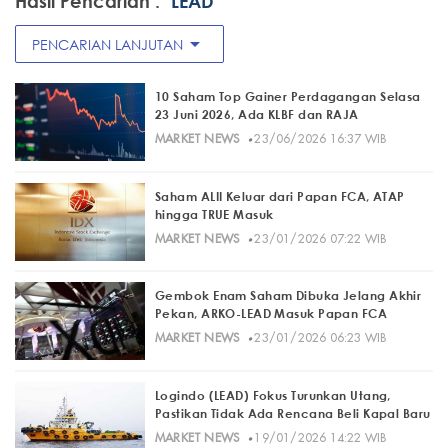
Hasil Pencarian :
"LEAD"
arrow_drop_down
PENCARIAN LANJUTAN
10 Saham Top Gainer Perdagangan Selasa
23 Juni 2026, Ada KLBF dan RAJA
·
MARKET NEWS
23/06/2026 16:37 WIB
Saham ALII Keluar dari Papan FCA, ATAP
hingga TRUE Masuk
·
MARKET NEWS
23/01/2026 07:22 WIB
Gembok Enam Saham Dibuka Jelang Akhir
Pekan, ARKO-LEAD Masuk Papan FCA
·
MARKET NEWS
23/01/2026 06:23 WIB
Logindo (LEAD) Fokus Turunkan Utang,
Pastikan Tidak Ada Rencana Beli Kapal Baru
·
MARKET NEWS
19/01/2026 14:22 WIB