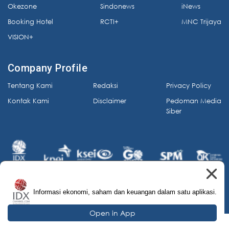
Okezone
Sindonews
iNews
Booking Hotel
RCTI+
MNC Trijaya
VISION+
Company Profile
Tentang Kami
Redaksi
Privacy Policy
Kontak Kami
Disclaimer
Pedoman Media
Siber
Informasi ekonomi, saham dan keuangan dalam satu aplikasi.
© 2026 IDX Channel. All Rights Reserved.
Open in App