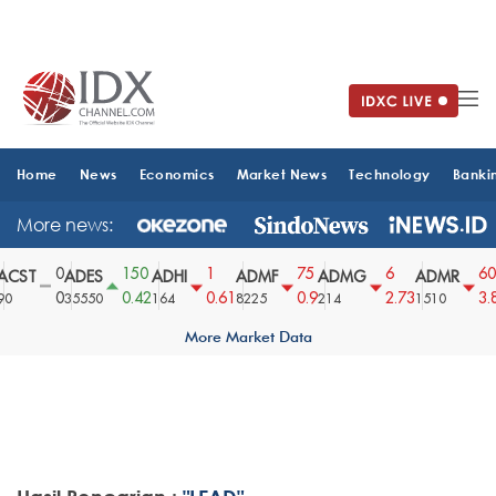
Home
News
Economics
Market News
Technology
Banki
More news:
0
150
1
75
6
60
CST
ADES
ADHI
ADMF
ADMG
ADMR
0
0.42
0.61
0.9
2.73
3.8
0
35550
164
8225
214
1510
More Market Data