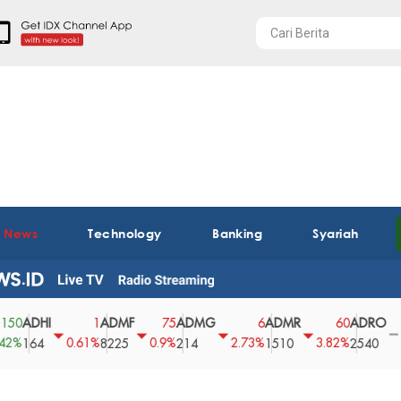
t News
Technology
Banking
Syariah
DHI
ADMF
ADMG
ADMR
ADRO
A
1
75
6
60
0
0.61%
0.9%
2.73%
3.82%
0%
64
8225
214
1510
2540
43