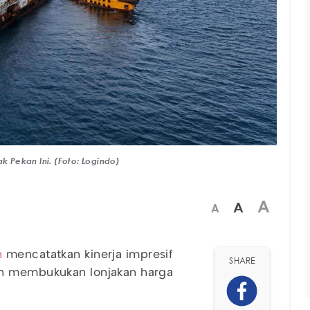
 Pekan Ini. (Foto: Logindo)
A
A
A
n
mencatatkan kinerja impresif
SHARE
en membukukan lonjakan harga