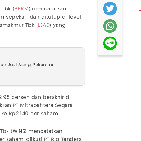
 Tbk (
BBRM
) mencatatkan
am sepekan dan ditutup di level
ramakmur Tbk (
LEAD
) yang
n Jual Asing Pekan Ini
42,95 persen dan berakhir di
ukkan PT Mitrabahtera Segara
 ke Rp2.140 per saham.
 Tbk (WINS) mencatatkan
r saham, diikuti PT Rig Tenders