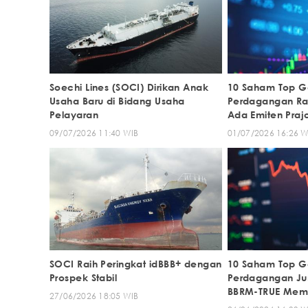
Soechi Lines (SOCI) Dirikan Anak
10 Saham Top G
Usaha Baru di Bidang Usaha
Perdagangan Rab
Pelayaran
Ada Emiten Praj
09/07/2026 11:40 WIB
01/07/2026 16:26 W
SOCI Raih Peringkat idBBB+ dengan
10 Saham Top G
Prospek Stabil
Perdagangan Jum
BBRM-TRUE Mem
27/06/2026 18:05 WIB