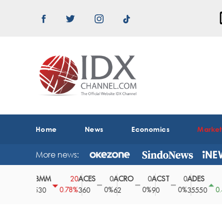
Home
News
Economics
Marke
More news:
ABMM
ACES
ACRO
ACST
ADES
A
0
20
0
0
0
150
0%
0.78%
0%
0%
0%
0.42%
2530
360
62
90
35550
1