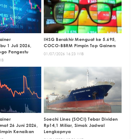
ainer
IHSG Berakhir Menguat ke 5.695,
u 1 Juli 2026,
COCO-BBRM Pimpin Top Gainers
ogo Pangestu
01/07/2026 16:23 WIB
IB
ainer
Soechi Lines (SOCI) Tebar Dividen
at 26 Juni 2026,
Rp14,1 Miliar, Simak Jadwal
impin Kenaikan
Lengkapnya