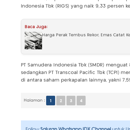
Indonesia Tbk (RIGS) yang naik 9,33 persen 
Baca Juga:
Harga Perak Tembus Rekor, Emas Catat 
PT Samudera Indonesia Tbk (SMDR) menguat 
sedangkan PT Transcoal Pacific Tbk (TCPI) me
di antara saham perkapalan lainnya, yakni 7,
Halaman :
1
2
3
4
Follow
Saluran Whatsapp IDX Channel
untuk U