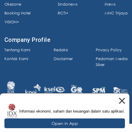
Okezone
Sindonews
iNews
Booking Hotel
RCTI+
MNC Trijaya
VISION+
Company Profile
Tentang Kami
Redaksi
Privacy Policy
Kontak Kami
Disclaimer
Pedoman Media
Siber
Informasi ekonomi, saham dan keuangan dalam satu aplikasi.
© 2026 IDX Channel. All Rights Reserved.
Open in App