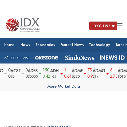
Home
News
Economics
Market News
Technology
Banki
More news:
0
0
150
1
75
6
O
ACST
ADES
ADHI
ADMF
ADMG
ADMR
0
0
0.42
0.61
0.9
2.73
90
35550
164
8225
214
1510
More Market Data