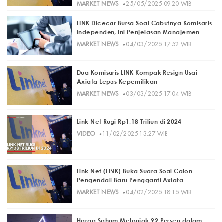
·
MARKET NEWS
25/05/2025 09:20 WIB
LINK Dicecar Bursa Soal Cabutnya Komisaris
Independen, Ini Penjelasan Manajemen
·
MARKET NEWS
04/03/2025 17:52 WIB
Dua Komisaris LINK Kompak Resign Usai
Axiata Lepas Kepemilikan
·
MARKET NEWS
03/03/2025 17:04 WIB
Link Net Rugi Rp1,18 Triliun di 2024
·
VIDEO
11/02/2025 13:27 WIB
Link Net (LINK) Buka Suara Soal Calon
Pengendali Baru Pengganti Axiata
·
MARKET NEWS
04/02/2025 18:15 WIB
Harga Saham Melonjak 92 Persen dalam