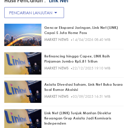
Hasil Pencarian :
"Link Net"
arrow_drop_down
PENCARIAN LANJUTAN
Gencar Ekspansi Jaringan, Link Net (LINK)
Capai 5 Juta Home Pass
·
MARKET NEWS
14/04/2026 08:40 WIB
Refinancing hingga Capex, LINK Raih
Pinjaman Jumbo Rp5,81 Triliun
·
MARKET NEWS
22/12/2025 19:10 WIB
Axiata Divestasi Saham, Link Net Buka Suara
Soal Rumor Akuisisi
·
MARKET NEWS
03/09/2025 16:51 WIB
Link Net (LINK) Tunjuk Mantan Direktur
Keuangan Grup Axiata Jadi Komisaris
Independen