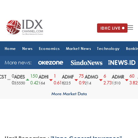
Home
News
Economics
Market News
Technology
Banki
More news:
0
150
1
75
6
60
ST
ADES
ADHI
ADMF
ADMG
ADMR
0
0.42
0.61
0.9
2.73
3.82
35550
164
8225
214
1510
2
More Market Data