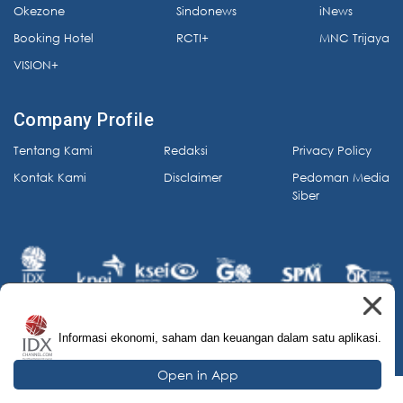
Okezone
Sindonews
iNews
Booking Hotel
RCTI+
MNC Trijaya
VISION+
Company Profile
Tentang Kami
Redaksi
Privacy Policy
Kontak Kami
Disclaimer
Pedoman Media
Siber
Informasi ekonomi, saham dan keuangan dalam satu aplikasi.
© 2026 IDX Channel. All Rights Reserved.
Open in App