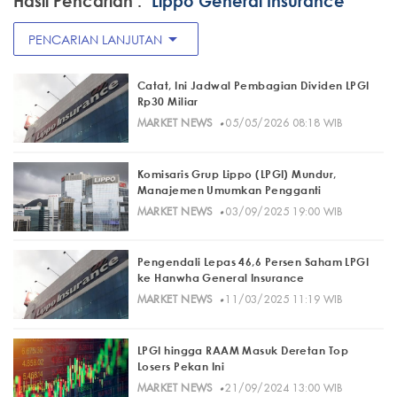
Hasil Pencarian :
"Lippo General Insurance"
arrow_drop_down
PENCARIAN LANJUTAN
Catat, Ini Jadwal Pembagian Dividen LPGI
Rp30 Miliar
·
MARKET NEWS
05/05/2026 08:18 WIB
Komisaris Grup Lippo (LPGI) Mundur,
Manajemen Umumkan Pengganti
·
MARKET NEWS
03/09/2025 19:00 WIB
Pengendali Lepas 46,6 Persen Saham LPGI
ke Hanwha General Insurance
·
MARKET NEWS
11/03/2025 11:19 WIB
LPGI hingga RAAM Masuk Deretan Top
Losers Pekan Ini
·
MARKET NEWS
21/09/2024 13:00 WIB