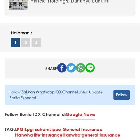
Financial Holdings, Dananya Buat Ini
Halaman :
1
2
3
SHARE
Follow
Saluran Whatsapp IDX Channel
untuk Update
Follow
Berita Ekonomi
Follow Berita IDX Channel di
Google News
TAG:
LPGI
Lpgi saham
Lippo General Insurance
Hanwha life insurance
Hanwha general insurance