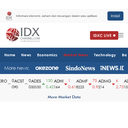
Install
Informasi ekonomi, saham dan keuangan dalam satu aplikasi.
Home
News
Economics
Market News
Technology
Ba
More news:
0
0
150
1
75
6
RO
ACST
ADES
ADHI
ADMF
ADMG
AD
0
0
0.42
0.61
0.9
2.73
90
35550
164
8225
214
151
More Market Data