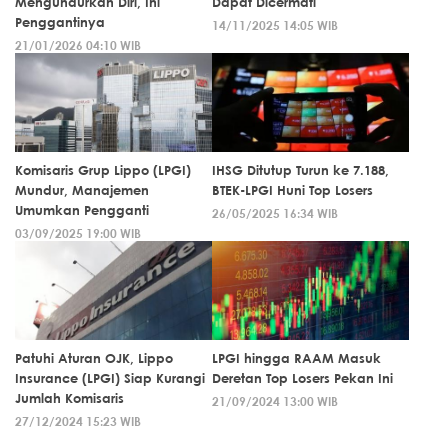
Mengundurkan Diri, Ini
Dapat Dicermati
Penggantinya
14/11/2025 14:05 WIB
21/01/2026 04:10 WIB
Komisaris Grup Lippo (LPGI)
IHSG Ditutup Turun ke 7.188,
Mundur, Manajemen
BTEK-LPGI Huni Top Losers
Umumkan Pengganti
26/05/2025 16:34 WIB
03/09/2025 19:00 WIB
Patuhi Aturan OJK, Lippo
LPGI hingga RAAM Masuk
Insurance (LPGI) Siap Kurangi
Deretan Top Losers Pekan Ini
Jumlah Komisaris
21/09/2024 13:00 WIB
27/12/2024 15:23 WIB