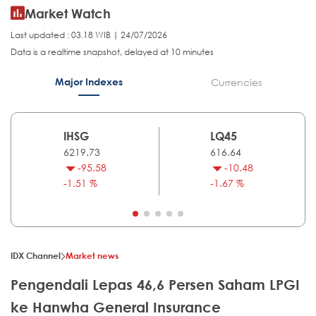
Market Watch
Last updated : 03.18 WIB | 24/07/2026
Data is a realtime snapshot, delayed at 10 minutes
Major Indexes
Currencies
IHSG
LQ45
6219.73
616.64
-95.58
-10.48
-1.51 %
-1.67 %
IDX Channel
Market news
Pengendali Lepas 46,6 Persen Saham LPGI
ke Hanwha General Insurance