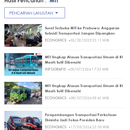
Hasil Pencarian :
"MTI"
arrow_drop_down
PENCARIAN LANJUTAN
Surat Terbuka MTI ke Prabowo: Anggaran
Subsidi Transportasi Jangan Dipangkas
·
ECONOMICS
02/02/2025 23:11 WIB
MTI Ungkap Alasan Transportasi Umum di RI
Masih Sulit Dibenahi
·
INFOGRAFIS
09/07/2024 17:33 WIB
MTI Ungkap Alasan Transportasi Umum di RI
Masih Sulit Dibenahi
·
ECONOMICS
08/07/2024 09:41 WIB
Pengembangan Transportasi Perkotaan
Diminta Jadi Fokus Presiden Baru
·
ECONOMICS
17/05/2024 23:30 WIB