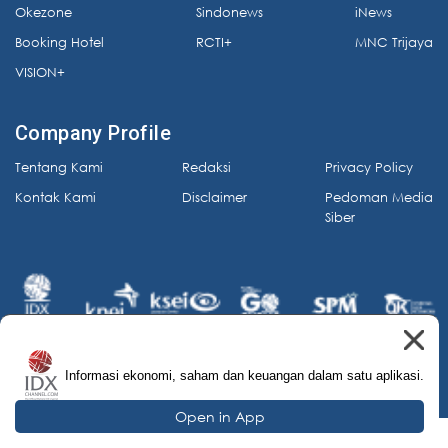
Okezone
Sindonews
iNews
Booking Hotel
RCTI+
MNC Trijaya
VISION+
Company Profile
Tentang Kami
Redaksi
Privacy Policy
Kontak Kami
Disclaimer
Pedoman Media
Siber
Informasi ekonomi, saham dan keuangan dalam satu aplikasi.
© 2026 IDX Channel. All Rights Reserved.
Open in App