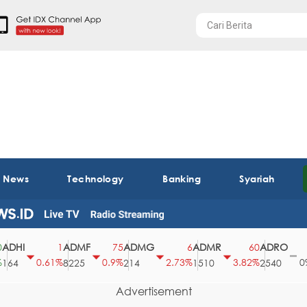
t News
Technology
Banking
Syariah
I
ADMF
ADMG
ADMR
ADRO
AE
1
75
6
60
0
0.61%
0.9%
2.73%
3.82%
0%
8225
214
1510
2540
43
Advertisement