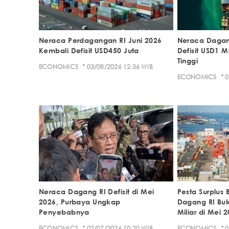
Neraca Perdagangan RI Juni 2026
Neraca Dagang
Kembali Defisit USD450 Juta
Defisit USD1 M
Tinggi
·
ECONOMICS
03/08/2026 12:36 WIB
·
ECONOMICS
0
Neraca Dagang RI Defisit di Mei
Pesta Surplus 
2026, Purbaya Ungkap
Dagang RI Buk
Penyebabnya
Miliar di Mei 
·
·
ECONOMICS
02/07/2026 10:20 WIB
ECONOMICS
0