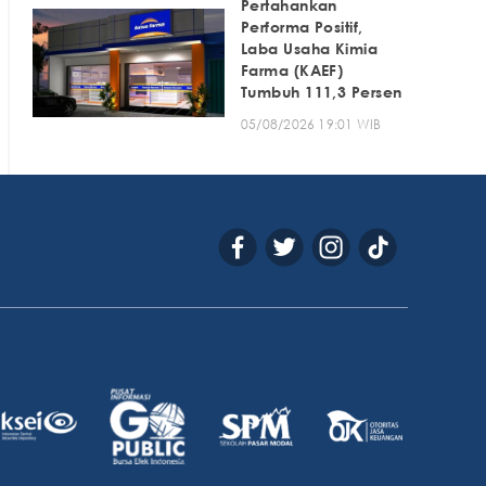
Pertahankan
Performa Positif,
Laba Usaha Kimia
Farma (KAEF)
Tumbuh 111,3 Persen
05/08/2026 19:01 WIB