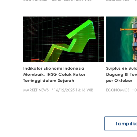
Indikator Ekonomi Indonesia
Surplus 66 Bul
Membaik, IHSG Cetak Rekor
Dagang RI Ter
Tertinggi dalam Sejarah
per Oktober
·
·
MARKET NEWS
16/12/2025 13:16 WIB
ECONOMICS
0
Tampilk