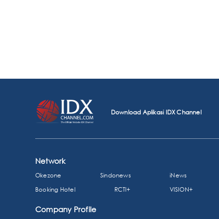
Download Aplikasi IDX Channel
Network
Okezone
Sindonews
iNews
Booking Hotel
RCTI+
VISION+
Company Profile