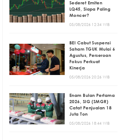
Sederet Emiten
LQ45, Siapa Paling
Moncer?
05/08/2026 12:34 WIB
BEI Cabut Suspensi
Saham TGUK Mulai 6
Agustus, Perseroan
Fokus Perkuat
Kinerja
05/08/2026 20:26 WIB
Enam Bulan Pertama
2026, SIG (SMGR)
Catat Penjualan 18
Juta Ton
05/08/2026 18:44 WIB