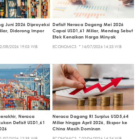
 Juni 2026 Diproyeksi
Defisit Neraca Dagang Mei 2026
iliar, Didorong Impor
Capai USD1,61 Miliar, Mendag Sebut
Efek Kenaikan Harga Minyak
·
2/08/2026 19:03 WIB
ECONOMICS
14/07/2026 14:23 WIB
Berakhir, Neraca
Neraca Dagang RI Surplus USD5,64
ukan Defisit USD1,61
Miliar hingga April 2026, Ekspor ke
2026
China Masih Dominan
·
1/07/2026 12:39 WIB
ECONOMICS
02/06/2026 14:24 WIB