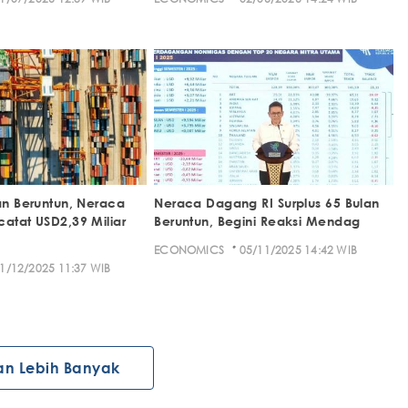
an Beruntun, Neraca
Neraca Dagang RI Surplus 65 Bulan
catat USD2,39 Miliar
Beruntun, Begini Reaksi Mendag
·
ECONOMICS
05/11/2025 14:42 WIB
1/12/2025 11:37 WIB
an Lebih Banyak