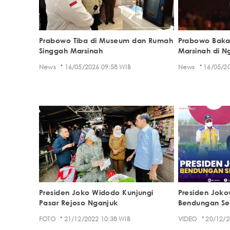
Prabowo Tiba di Museum dan Rumah
Prabowo Baka
Singgah Marsinah
Marsinah di Ng
·
·
News
16/05/2026 09:58 WIB
News
16/05/20
Presiden Joko Widodo Kunjungi
Presiden Joko
Pasar Rejoso Nganjuk
Bendungan Se
·
·
FOTO
21/12/2022 10:38 WIB
VIDEO
20/12/2