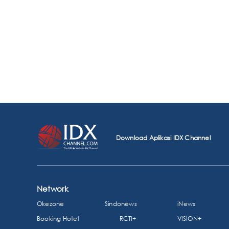
Download Aplikasi IDX Channel
Network
Okezone
Sindonews
iNews
Booking Hotel
RCTI+
VISION+