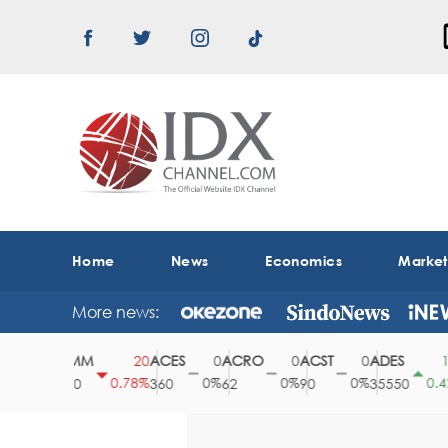
Home
News
Economics
Marke
More news:
ABMM
ACES
ACRO
ACST
ADES
A
0
20
0
0
0
150
0%
0.78%
0%
0%
0%
0.42%
2530
360
62
90
35550
1