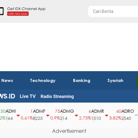
t News
Technology
Banking
Syariah
DHI
ADMF
ADMG
ADMR
ADRO
1
75
6
60
0
0.61%
0.9%
2.73%
3.82%
0%
64
8225
214
1510
2540
Advertisement