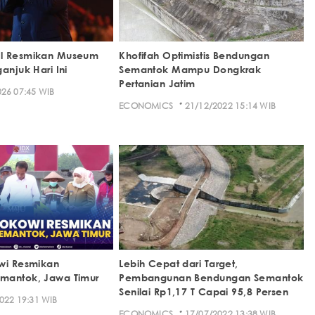
l Resmikan Museum
Khofifah Optimistis Bendungan
anjuk Hari Ini
Semantok Mampu Dongkrak
Pertanian Jatim
26 07:45 WIB
·
ECONOMICS
21/12/2022 15:14 WIB
wi Resmikan
Lebih Cepat dari Target,
mantok, Jawa Timur
Pembangunan Bendungan Semantok
Senilai Rp1,17 T Capai 95,8 Persen
022 19:31 WIB
·
ECONOMICS
17/07/2022 13:38 WIB