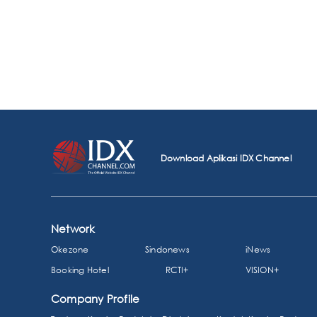
Download Aplikasi IDX Channel
Network
Okezone
Sindonews
iNews
Booking Hotel
RCTI+
VISION+
Company Profile