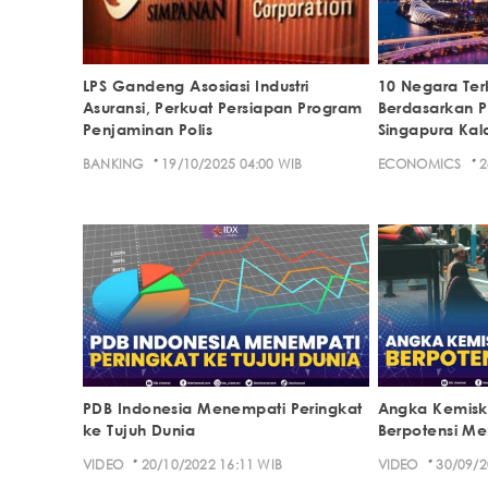
LPS Gandeng Asosiasi Industri
10 Negara Ter
Asuransi, Perkuat Persiapan Program
Berdasarkan P
Penjaminan Polis
Singapura Kal
·
·
BANKING
19/10/2025 04:00 WIB
ECONOMICS
2
PDB Indonesia Menempati Peringkat
Angka Kemiski
ke Tujuh Dunia
Berpotensi Me
·
·
VIDEO
20/10/2022 16:11 WIB
VIDEO
30/09/2