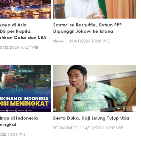
kaya di Asia
Santer Isu Reshuffle, Ketum PPP
DB per Kapita:
Dipanggil Jokowi ke Istana
ahkan Qatar dan UEA
·
News
29/01/2023 13:08 WIB
8/02/2024 18:27 WIB
nan di Indonesia
Berita Duka, Haji Lulung Tutup Usia
ningkat
·
ECONOMICS
14/12/2021 12:02 WIB
022 19:36 WIB