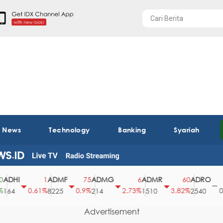
t News
Technology
Banking
Syariah
HI
ADMF
ADMG
ADMR
ADRO
A
1
75
6
60
0
0.61%
0.9%
2.73%
3.82%
0%
4
8225
214
1510
2540
43
Advertisement