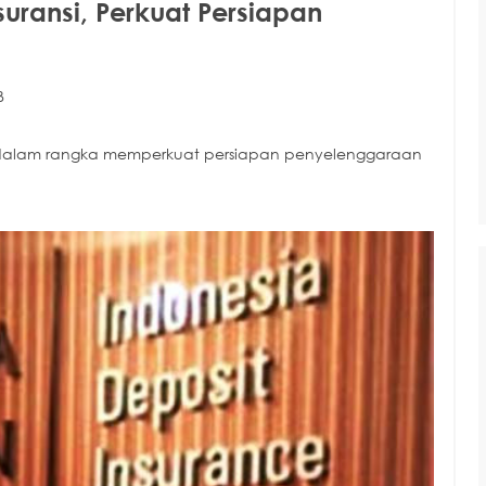
suransi, Perkuat Persiapan
B
si dalam rangka memperkuat persiapan penyelenggaraan