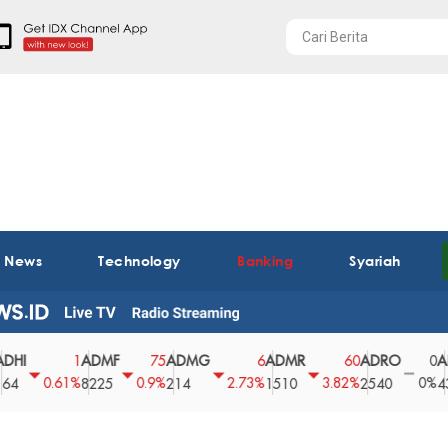
t News
Technology
Banking
Syariah
ADMF
ADMG
ADMR
ADRO
AEGS
1
75
6
60
0
0.61%
0.9%
2.73%
3.82%
0%
8225
214
1510
2540
43