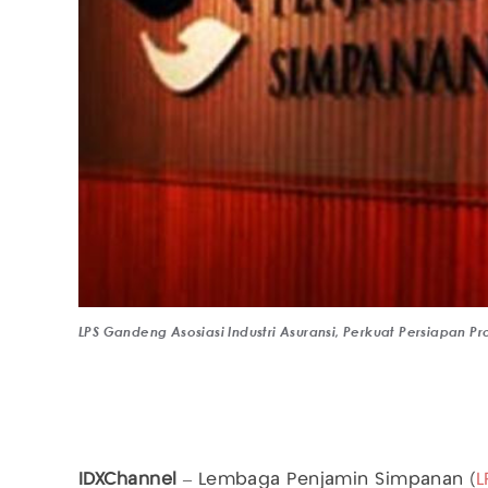
LPS Gandeng Asosiasi Industri Asuransi, Perkuat Persiapan P
IDXChannel
– Lembaga Penjamin Simpanan (
L