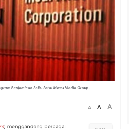
rogram Penjaminan Polis. Foto: iNews Media Group.
A
A
A
PS
) menggandeng berbagai