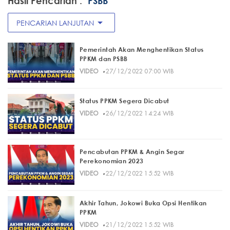
Hasil Pencarian :
"PSBB"
arrow_drop_down
PENCARIAN LANJUTAN
Pemerintah Akan Menghentikan Status
PPKM dan PSBB
·
VIDEO
27/12/2022 07:00 WIB
Status PPKM Segera Dicabut
·
VIDEO
26/12/2022 14:24 WIB
Pencabutan PPKM & Angin Segar
Perekonomian 2023
·
VIDEO
22/12/2022 15:52 WIB
Akhir Tahun, Jokowi Buka Opsi Hentikan
PPKM
·
VIDEO
21/12/2022 15:52 WIB