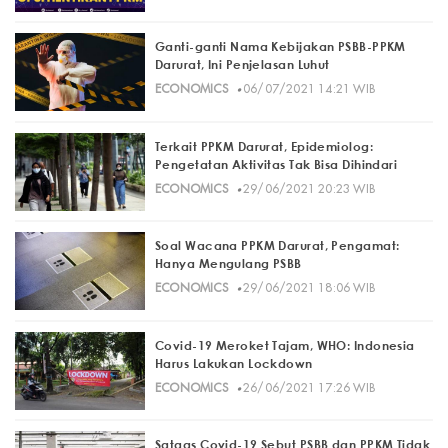
Ganti-ganti Nama Kebijakan PSBB-PPKM
Darurat, Ini Penjelasan Luhut
·
ECONOMICS
06/07/2021 14:21 WIB
Terkait PPKM Darurat, Epidemiolog:
Pengetatan Aktivitas Tak Bisa Dihindari
·
ECONOMICS
29/06/2021 20:23 WIB
Soal Wacana PPKM Darurat, Pengamat:
Hanya Mengulang PSBB
·
ECONOMICS
29/06/2021 18:06 WIB
Covid-19 Meroket Tajam, WHO: Indonesia
Harus Lakukan Lockdown
·
ECONOMICS
26/06/2021 17:26 WIB
Satgas Covid-19 Sebut PSBB dan PPKM Tidak