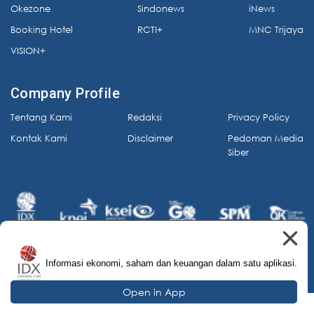
Okezone
Sindonews
iNews
Booking Hotel
RCTI+
MNC Trijaya
VISION+
Company Profile
Tentang Kami
Redaksi
Privacy Policy
Kontak Kami
Disclaimer
Pedoman Media
Siber
Informasi ekonomi, saham dan keuangan dalam satu aplikasi.
© 2026 IDX Channel. All Rights Reserved.
Open in App