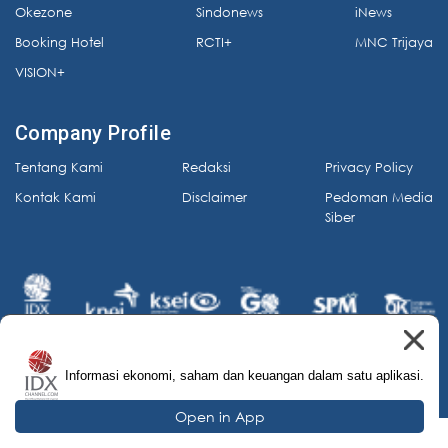
Okezone
Sindonews
iNews
Booking Hotel
RCTI+
MNC Trijaya
VISION+
Company Profile
Tentang Kami
Redaksi
Privacy Policy
Kontak Kami
Disclaimer
Pedoman Media
Siber
Informasi ekonomi, saham dan keuangan dalam satu aplikasi.
© 2026 IDX Channel. All Rights Reserved.
Open in App