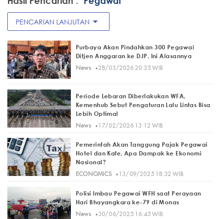
Hasil Pencarian :
"Pegawai"
arrow_drop_down
PENCARIAN LANJUTAN
Purbaya Akan Pindahkan 300 Pegawai
Ditjen Anggaran ke DJP, Ini Alasannya
·
News
28/03/2026 20:35 WIB
Periode Lebaran Diberlakukan WFA,
Kemenhub Sebut Pengaturan Lalu Lintas Bisa
Lebih Optimal
·
News
17/02/2026 13:12 WIB
Pemerintah Akan Tanggung Pajak Pegawai
Hotel dan Kafe, Apa Dampak ke Ekonomi
Nasional?
·
ECONOMICS
13/09/2025 18:32 WIB
Polisi Imbau Pegawai WFH saat Perayaan
Hari Bhayangkara ke-79 di Monas
·
News
30/06/2025 16:45 WIB