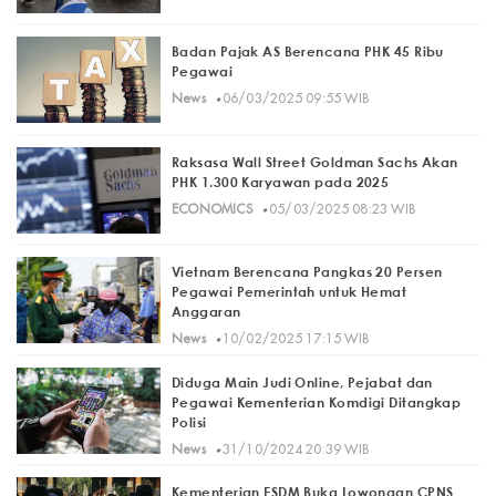
Badan Pajak AS Berencana PHK 45 Ribu
Pegawai
·
News
06/03/2025 09:55 WIB
Raksasa Wall Street Goldman Sachs Akan
PHK 1.300 Karyawan pada 2025
·
ECONOMICS
05/03/2025 08:23 WIB
Vietnam Berencana Pangkas 20 Persen
Pegawai Pemerintah untuk Hemat
Anggaran
·
News
10/02/2025 17:15 WIB
Diduga Main Judi Online, Pejabat dan
Pegawai Kementerian Komdigi Ditangkap
Polisi
·
News
31/10/2024 20:39 WIB
Kementerian ESDM Buka Lowongan CPNS