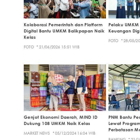
Kolaborasi Pemerintah dan Platform
Pelaku UMKM D
Digital Bantu UMKM Balikpapan Naik
Keuangan Digi
Kelas
·
FOTO
28/05/20
·
FOTO
21/06/2026 15:51 WIB
Genjot Ekonomi Daerah, MIND ID
PNM Bantu P
Dukung 108 UMKM Naik Kelas
Lewat Progra
Perbatasan Ma
·
MARKET NEWS
05/12/2024 16:04 WIB
·
BANKING
21/1