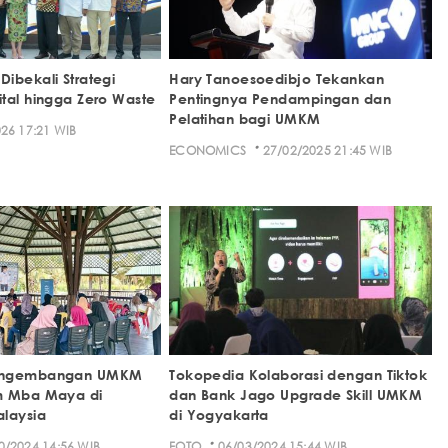
ibekali Strategi
Hary Tanoesoedibjo Tekankan
tal hingga Zero Waste
Pentingnya Pendampingan dan
Pelatihan bagi UMKM
26 17:21 WIB
·
ECONOMICS
27/02/2025 21:45 WIB
engembangan UMKM
Tokopedia Kolaborasi dengan Tiktok
m Mba Maya di
dan Bank Jago Upgrade Skill UMKM
laysia
di Yogyakarta
·
0/2024 14:56 WIB
FOTO
06/03/2024 15:44 WIB