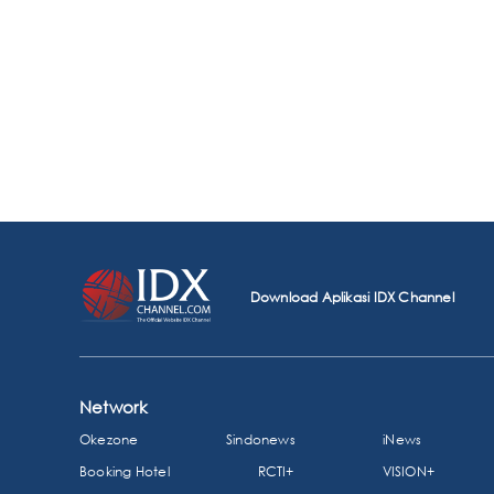
Download Aplikasi IDX Channel
Network
Okezone
Sindonews
iNews
Booking Hotel
RCTI+
VISION+