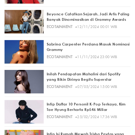
Beyonce Catatkan Sejarah, Jadi Artis Paling
Banyak Dinominasikan di Grammy Awards
·
ECOTAINMENT
12/11/2024 00:01 WIB
Sabrina Carpenter Perdana Masuk Nominasi
Grammy
·
ECOTAINMENT
11/11/2024 23:00 WIB
Inilah Pendapatan Mahalini dari Spotify
yang Bikin Dirinya Begitu Superstar
·
ECOTAINMENT
07/05/2024 15:00 WIB
Intip Daftar 10 Personil K-Pop Terkaya, Kim
Tae Hyung Berharta Rp546 Miliar
·
ECOTAINMENT
25/02/2024 17:36 WIB
Intip Isi Rumah Mewah Trisha Paytas yang