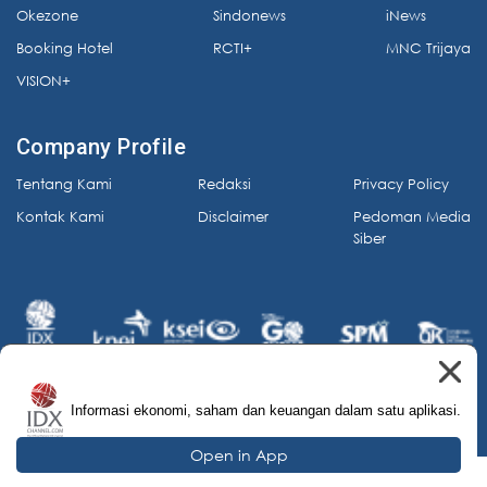
Okezone
Sindonews
iNews
Booking Hotel
RCTI+
MNC Trijaya
VISION+
Company Profile
Tentang Kami
Redaksi
Privacy Policy
Kontak Kami
Disclaimer
Pedoman Media
Siber
Informasi ekonomi, saham dan keuangan dalam satu aplikasi.
© 2026 IDX Channel. All Rights Reserved.
Open in App