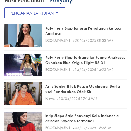
Hasil Pencarian :
"Penyanyi"
arrow_drop_down
PENCARIAN LANJUTAN
Katy Perry Siap Tur usai Perjalanan ke Luar
Angkasa
·
ECOTAINMENT
20/04/2025 08:33 WIB
Katy Perry Siap Terbang ke Ruang Angkasa,
Gunakan Blue Origin Flight NS-31
·
ECOTAINMENT
14/04/2025 14:23 WIB
Artis Senior Titiek Puspa Meninggal Dunia
usai Pendarahan Otak Kiri
·
News
10/04/2025 17:14 WIB
Intip Siapa Saja Penyanyi Solo Indonesia
dengan Bayaran Termahal
·
ECOTAINMENT
03/02/2025 16:46 WIB