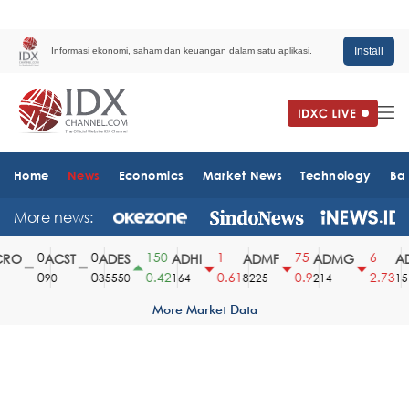
Install
Informasi ekonomi, saham dan keuangan dalam satu aplikasi.
Home
News
Economics
Market News
Technology
Ba
More news:
0
0
150
1
75
6
O
ACST
ADES
ADHI
ADMF
ADMG
AD
0
0
0.42
0.61
0.9
2.73
90
35550
164
8225
214
1510
More Market Data