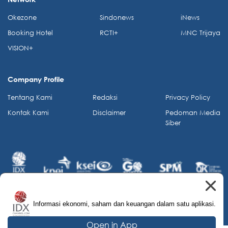
Okezone
Sindonews
iNews
Booking Hotel
RCTI+
MNC Trijaya
VISION+
Company Profile
Tentang Kami
Redaksi
Privacy Policy
Kontak Kami
Disclaimer
Pedoman Media
Siber
Informasi ekonomi, saham dan keuangan dalam satu aplikasi.
© 2026 IDX Channel. All Rights Reserved.
Open in App