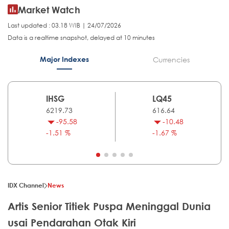
Market Watch
Last updated : 03.18 WIB | 24/07/2026
Data is a realtime snapshot, delayed at 10 minutes
Major Indexes
Currencies
IHSG
LQ45
6219.73
616.64
-95.58
-10.48
-1.51 %
-1.67 %
IDX Channel
News
Artis Senior Titiek Puspa Meninggal Dunia
usai Pendarahan Otak Kiri