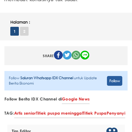
Halaman :
1
2
SHARE
Follow
Saluran Whatsapp IDX Channel
untuk Update
Follow
Berita Ekonomi
Follow Berita IDX Channel di
Google News
TAG:
Artis senior
Titiek puspa meninggal
Titiek Puspa
Penyanyi
Tim Editor