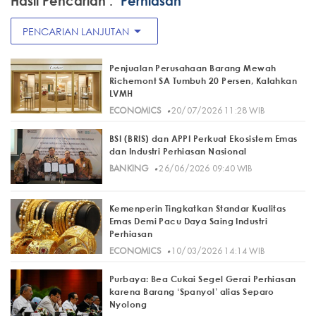
Hasil Pencarian :
"Perhiasan"
arrow_drop_down
PENCARIAN LANJUTAN
Penjualan Perusahaan Barang Mewah
Richemont SA Tumbuh 20 Persen, Kalahkan
LVMH
·
ECONOMICS
20/07/2026 11:28 WIB
BSI (BRIS) dan APPI Perkuat Ekosistem Emas
dan Industri Perhiasan Nasional
·
BANKING
26/06/2026 09:40 WIB
Kemenperin Tingkatkan Standar Kualitas
Emas Demi Pacu Daya Saing Industri
Perhiasan
·
ECONOMICS
10/03/2026 14:14 WIB
Purbaya: Bea Cukai Segel Gerai Perhiasan
karena Barang ‘Spanyol’ alias Separo
Nyolong