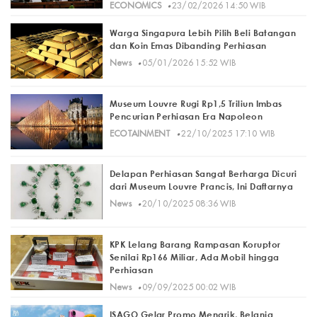
·
ECONOMICS
23/02/2026 14:50 WIB
Warga Singapura Lebih Pilih Beli Batangan
dan Koin Emas Dibanding Perhiasan
·
News
05/01/2026 15:52 WIB
Museum Louvre Rugi Rp1,5 Triliun Imbas
Pencurian Perhiasan Era Napoleon
·
ECOTAINMENT
22/10/2025 17:10 WIB
Delapan Perhiasan Sangat Berharga Dicuri
dari Museum Louvre Prancis, Ini Daftarnya
·
News
20/10/2025 08:36 WIB
KPK Lelang Barang Rampasan Koruptor
Senilai Rp166 Miliar, Ada Mobil hingga
Perhiasan
·
News
09/09/2025 00:02 WIB
ISAGO Gelar Promo Menarik, Belanja