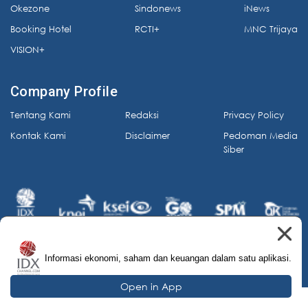
Okezone
Sindonews
iNews
Booking Hotel
RCTI+
MNC Trijaya
VISION+
Company Profile
Tentang Kami
Redaksi
Privacy Policy
Kontak Kami
Disclaimer
Pedoman Media
Siber
Informasi ekonomi, saham dan keuangan dalam satu aplikasi.
© 2026 IDX Channel. All Rights Reserved.
Open in App